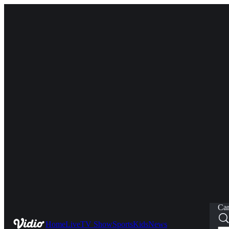
Car
Home
Live
TV Show
Sports
Kids
News