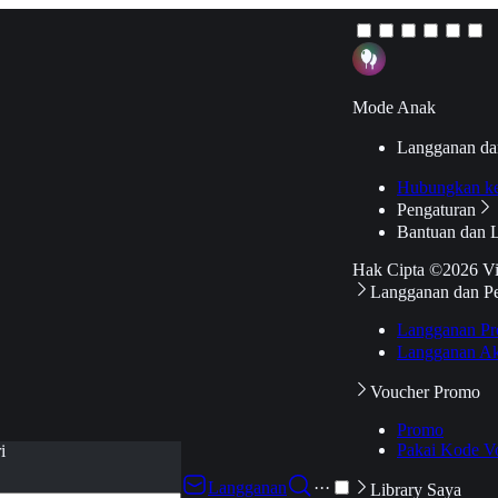
Mode Anak
Langganan da
Hubungkan k
Pengaturan
Bantuan dan 
Hak Cipta ©2026 V
Langganan dan P
Langganan Pr
Langganan Ak
Voucher Promo
Promo
Pakai Kode V
i
Langganan
···
Library Saya