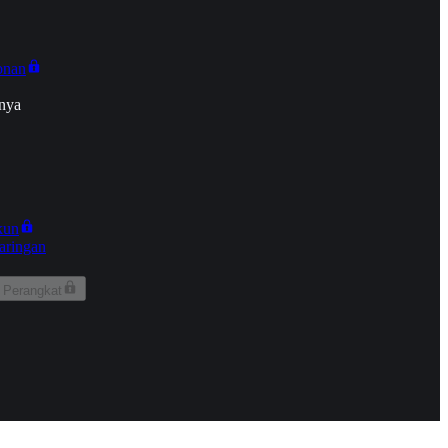
onan
nya
kun
aringan
 Perangkat