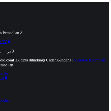
n Pembelian
e TV
Lainnya
idio.com
Hak cipta dilindungi Undang-undang
|
Syarat & Ketentuan
embelian
emier
tif
oucher