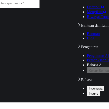
Daftarku
Mengikuti
Riwayat Tont
Bantuan dan Lain
Bantuan
Blog
Pengaturan
Pengaturan A
Pemeriksaan J
Bahasa
Keluar Semua
Bahasa
Indonesia
Inggris