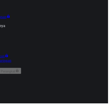
onan
nya
kun
aringan
 Perangkat