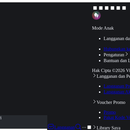
Mode Anak
Langganan da
Hubungkan k
Pengaturan
Bantuan dan 
Hak Cipta ©2026 V
Langganan dan P
Langganan Pr
Langganan Ak
Voucher Promo
Promo
Pakai Kode V
i
Langganan
···
Library Saya