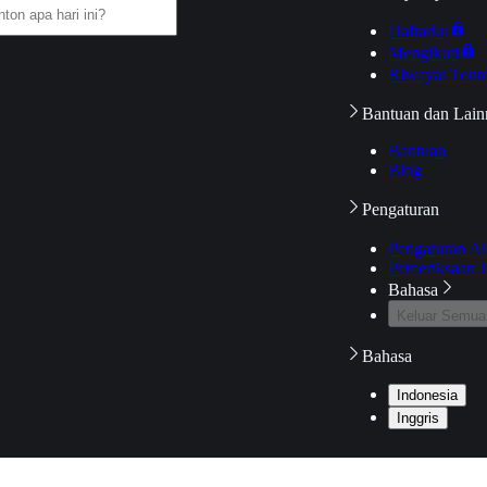
Daftarku
Mengikuti
Riwayat Tont
Bantuan dan Lain
Bantuan
Blog
Pengaturan
Pengaturan A
Pemeriksaan J
Bahasa
Keluar Semua
Bahasa
Indonesia
Inggris