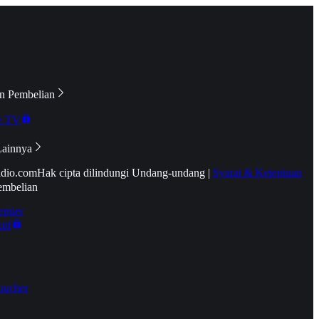
n Pembelian
e TV
Lainnya
idio.com
Hak cipta dilindungi Undang-undang
|
Syarat & Ketentuan
embelian
emier
tif
oucher