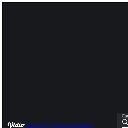
Car
Home
Live
TV Show
Sports
Kids
News