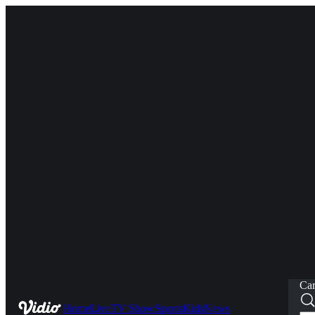
Car
Home
Live
TV Show
Sports
Kids
News