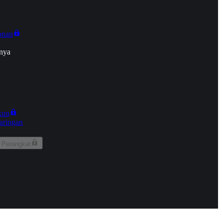
onan
nya
kun
aringan
 Perangkat