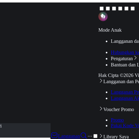
Mode Anak
Langganan da
Hubungkan k
Pengaturan
Bantuan dan 
Hak Cipta ©2026 V
Langganan dan P
Langganan Pr
Langganan Ak
Voucher Promo
Promo
Pakai Kode V
i
Langganan
···
Library Saya