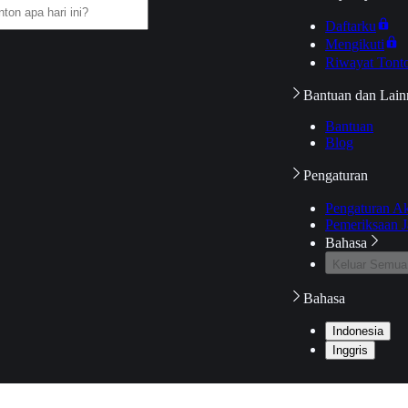
Daftarku
Mengikuti
Riwayat Tont
Bantuan dan Lain
Bantuan
Blog
Pengaturan
Pengaturan A
Pemeriksaan J
Bahasa
Keluar Semua
Bahasa
Indonesia
Inggris