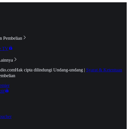
n Pembelian
e TV
Lainnya
idio.com
Hak cipta dilindungi Undang-undang
|
Syarat & Ketentuan
embelian
emier
tif
oucher