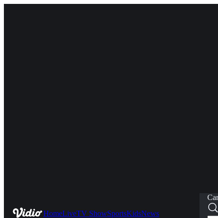
Car
Home
Live
TV Show
Sports
Kids
News