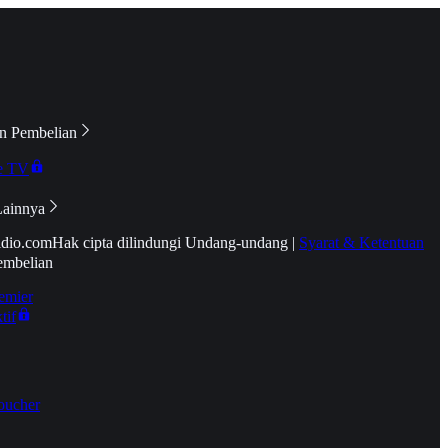
n Pembelian
e TV
Lainnya
idio.com
Hak cipta dilindungi Undang-undang
|
Syarat & Ketentuan
embelian
emier
tif
oucher