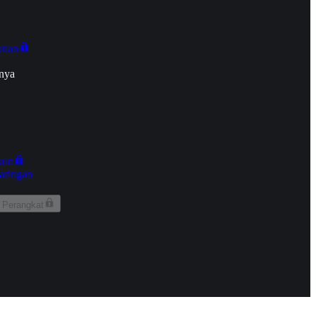
onan
nya
kun
aringan
 Perangkat