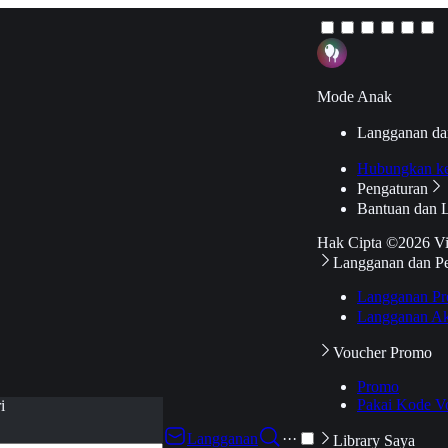
Mode Anak
Langganan da
Hubungkan k
Pengaturan
Bantuan dan 
Hak Cipta ©2026 V
Langganan dan P
Langganan Pr
Langganan Ak
Voucher Promo
Promo
Pakai Kode V
i
Langganan
···
Library Saya