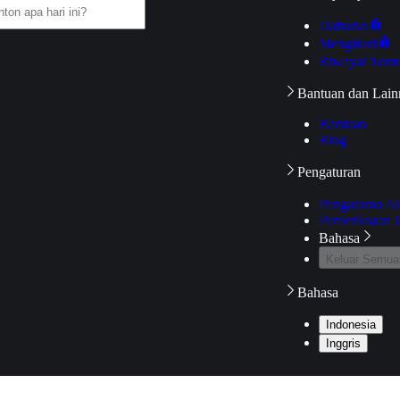
Daftarku
Mengikuti
Riwayat Tont
Bantuan dan Lain
Bantuan
Blog
Pengaturan
Pengaturan A
Pemeriksaan J
Bahasa
Keluar Semua
Bahasa
Indonesia
Inggris