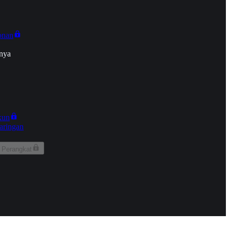
onan
nya
kun
aringan
 Perangkat