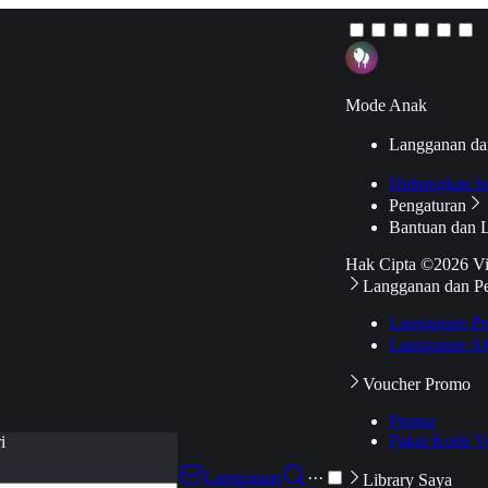
Mode Anak
Langganan da
Hubungkan k
Pengaturan
Bantuan dan 
Hak Cipta ©2026 V
Langganan dan P
Langganan Pr
Langganan Ak
Voucher Promo
Promo
Pakai Kode V
i
Langganan
···
Library Saya