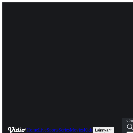
Car
Home
Live
Sports
Series
Movies
Kids
Lainnya