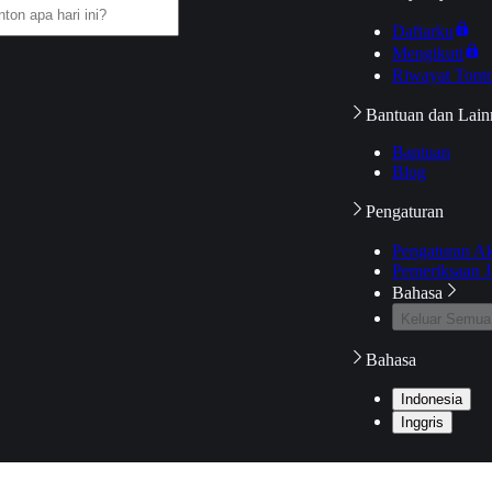
Daftarku
Mengikuti
Riwayat Tont
Bantuan dan Lain
Bantuan
Blog
Pengaturan
Pengaturan A
Pemeriksaan J
Bahasa
Keluar Semua
Bahasa
Indonesia
Inggris