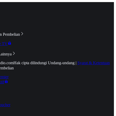
n Pembelian
e TV
Lainnya
idio.com
Hak cipta dilindungi Undang-undang
|
Syarat & Ketentuan
embelian
emier
tif
oucher