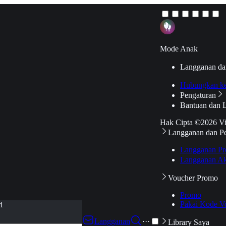
Mode Anak
Langganan da
Hubungkan k
Pengaturan
Bantuan dan 
Hak Cipta ©2026 V
Langganan dan P
Langganan Pr
Langganan Ak
Voucher Promo
Promo
Pakai Kode V
i
Langganan
···
Library Saya