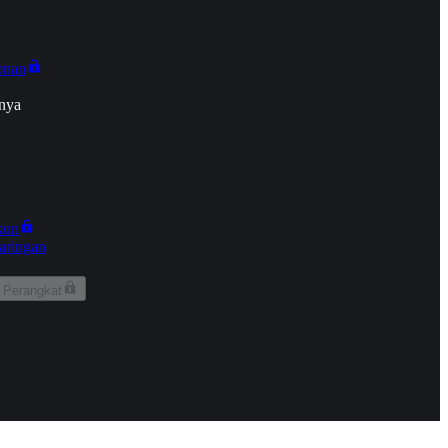
onan
nya
kun
aringan
 Perangkat