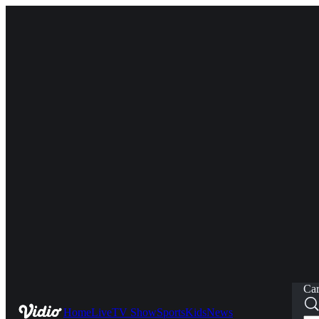
Car
Home
Live
TV Show
Sports
Kids
News