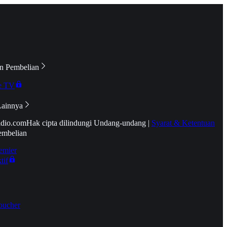
n Pembelian
e TV
Lainnya
idio.com
Hak cipta dilindungi Undang-undang
|
Syarat & Ketentuan
embelian
emier
tif
oucher