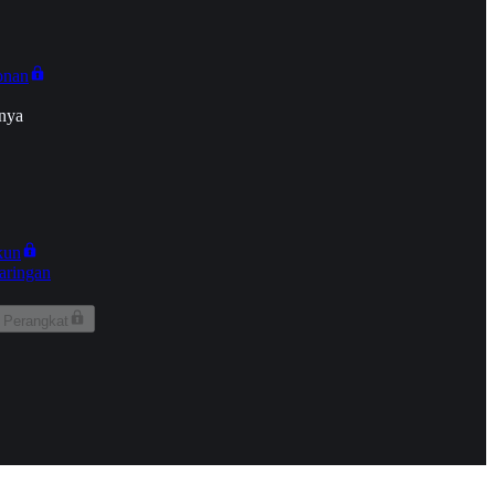
onan
nya
kun
aringan
 Perangkat