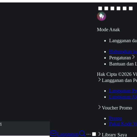
Mode Anak
Langganan da
Hubungkan k
Pengaturan
Bantuan dan 
Hak Cipta ©2026 V
Langganan dan P
Langganan Pr
Langganan Ak
Voucher Promo
Promo
Pakai Kode V
i
Langganan
···
Library Saya