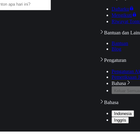
Daftarku
Mengikuti
Riwayat Tont
Bantuan dan Lain
Bantuan
Blog
Pengaturan
Pengaturan A
Pemeriksaan J
Bahasa
Keluar Semua
Bahasa
Indonesia
Inggris