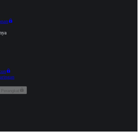
onan
nya
kun
aringan
 Perangkat