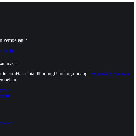
n Pembelian
e TV
Lainnya
idio.com
Hak cipta dilindungi Undang-undang
|
Syarat & Ketentuan
embelian
emier
tif
oucher