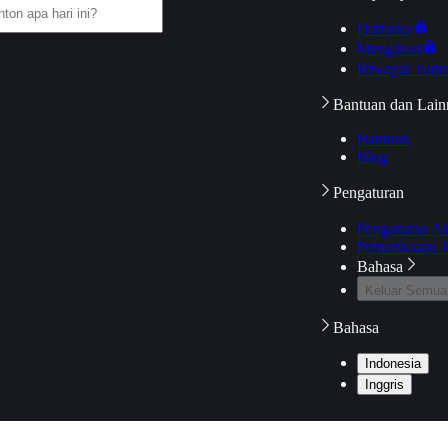
Daftarku
Mengikuti
Riwayat Tont
Bantuan dan Lain
Bantuan
Blog
Pengaturan
Pengaturan A
Pemeriksaan J
Bahasa
Keluar Semua
Bahasa
Indonesia
Inggris