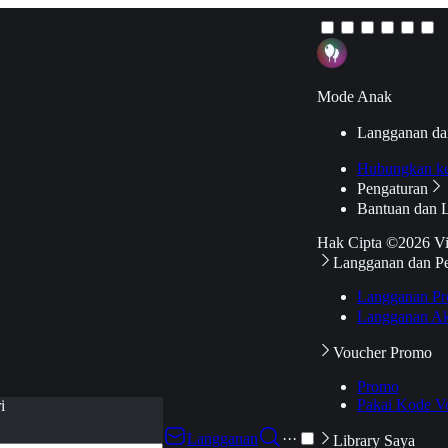
Mode Anak
Langganan da
Hubungkan k
Pengaturan
Bantuan dan 
Hak Cipta ©2026 V
Langganan dan P
Langganan Pr
Langganan Ak
Voucher Promo
Promo
Pakai Kode V
i
Langganan
···
Library Saya