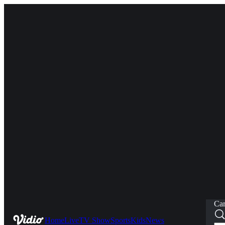
Car
Home
Live
TV Show
Sports
Kids
News