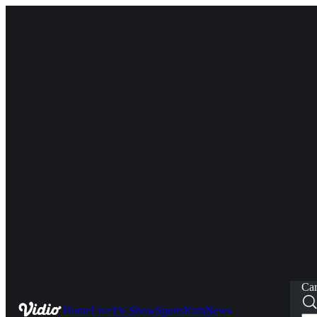
Car
Home
Live
TV Show
Sports
Kids
News