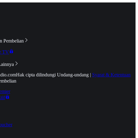
n Pembelian
e TV
Lainnya
idio.com
Hak cipta dilindungi Undang-undang
|
Syarat & Ketentuan
embelian
emier
tif
oucher