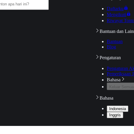
Daftarku
Mengikuti
Riwayat Tont
Bantuan dan Lain
Bantuan
Blog
Pengaturan
Pengaturan A
Pemeriksaan J
Bahasa
Keluar Semua
Bahasa
Indonesia
Inggris