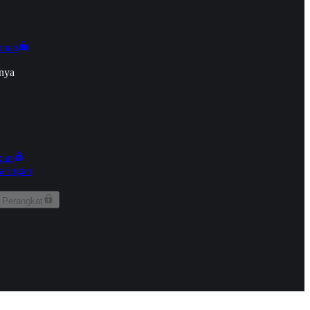
onan
nya
kun
aringan
 Perangkat