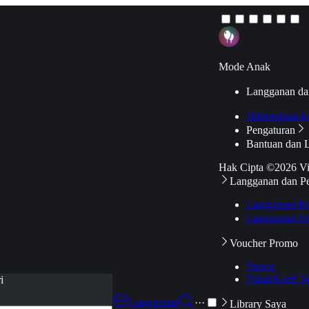
Mode Anak
Langganan da
Hubungkan k
Pengaturan
Bantuan dan 
Hak Cipta ©2026 V
Langganan dan P
Langganan Pr
Langganan Ak
Voucher Promo
Promo
Pakai Kode V
i
Langganan
···
Library Saya