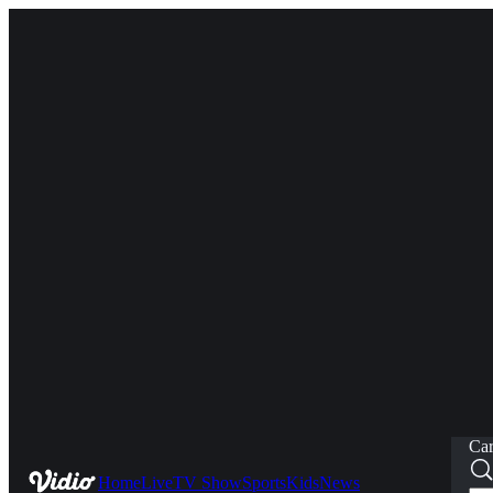
Car
Home
Live
TV Show
Sports
Kids
News