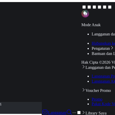
Mode Anak
Langganan da
Hubungkan k
Pengaturan
Bantuan dan 
Hak Cipta ©2026 V
Langganan dan P
Langganan Pr
Langganan Ak
Voucher Promo
Promo
Pakai Kode V
i
Langganan
···
Library Saya