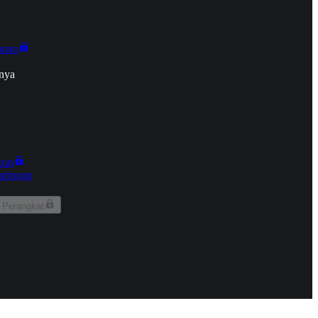
onan
nya
kun
aringan
 Perangkat