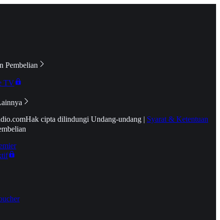
n Pembelian
e TV
Lainnya
idio.com
Hak cipta dilindungi Undang-undang
|
Syarat & Ketentuan
embelian
emier
tif
oucher