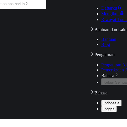
Daftarku
Mengikuti
Riwayat Tont
Bantuan dan Lain
Bantuan
Blog
Pengaturan
Pengaturan A
Pemeriksaan J
Bahasa
Keluar Semua
Bahasa
Indonesia
Inggris