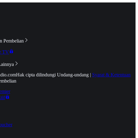
n Pembelian
e TV
Lainnya
idio.com
Hak cipta dilindungi Undang-undang
|
Syarat & Ketentuan
embelian
emier
tif
oucher