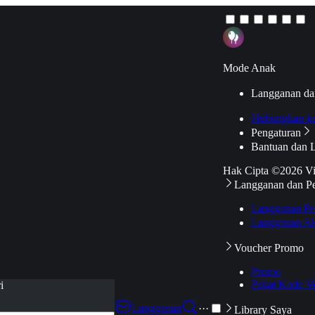
Mode Anak
Langganan da
Hubungkan k
Pengaturan
Bantuan dan 
Hak Cipta ©2026 V
Langganan dan P
Langganan Pr
Langganan Ak
Voucher Promo
Promo
Pakai Kode V
i
Langganan
···
Library Saya