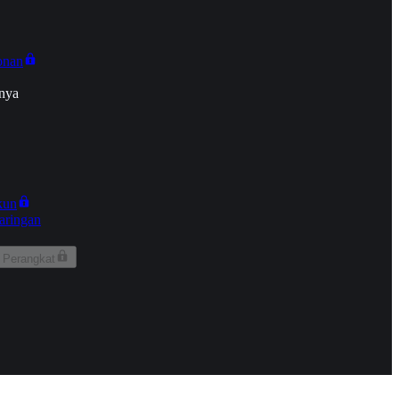
onan
nya
kun
aringan
 Perangkat