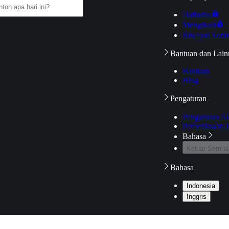
Daftarku
Mengikuti
Riwayat Tont
Bantuan dan Lain
Bantuan
Blog
Pengaturan
Pengaturan A
Pemeriksaan J
Bahasa
Keluar Semua
Bahasa
Indonesia
Inggris