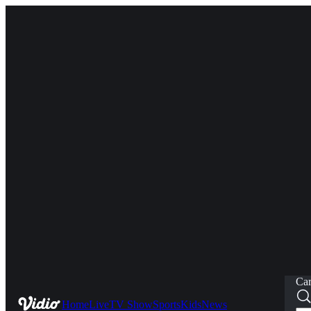
Car
Home
Live
TV Show
Sports
Kids
News