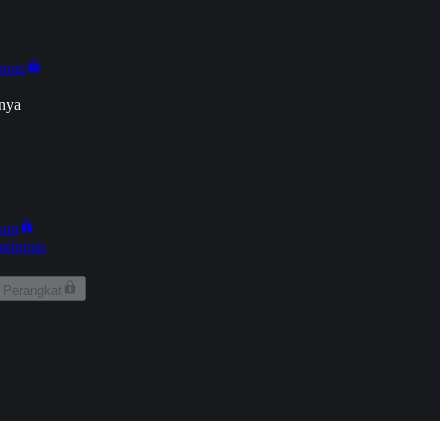
onan
nya
kun
aringan
 Perangkat