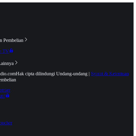
n Pembelian
e TV
Lainnya
idio.com
Hak cipta dilindungi Undang-undang
|
Syarat & Ketentuan
embelian
emier
tif
oucher