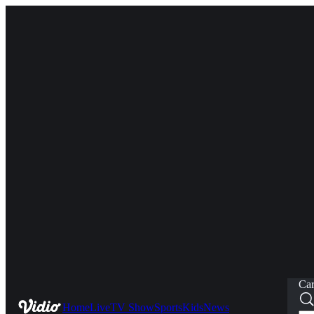
Car
Home
Live
TV Show
Sports
Kids
News