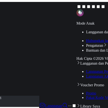
Mode Anak
Langganan da
Hubungkan k
Pengaturan
Bantuan dan 
Hak Cipta ©2026 V
Langganan dan P
Langganan Pr
Langganan Ak
Voucher Promo
Promo
Pakai Kode V
i
Langganan
···
Library Saya