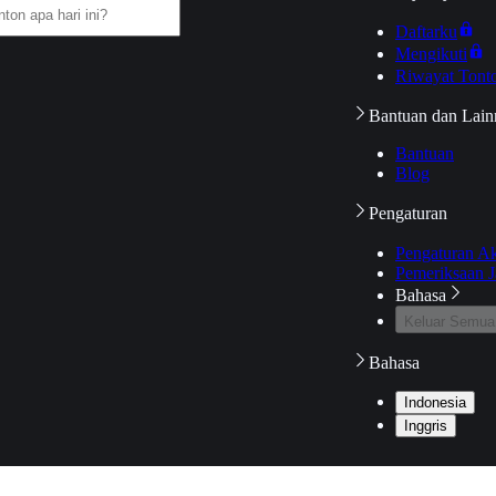
Daftarku
Mengikuti
Riwayat Tont
Bantuan dan Lain
Bantuan
Blog
Pengaturan
Pengaturan A
Pemeriksaan J
Bahasa
Keluar Semua
Bahasa
Indonesia
Inggris