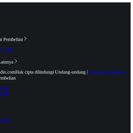
n Pembelian
e TV
Lainnya
idio.com
Hak cipta dilindungi Undang-undang
|
Syarat & Ketentuan
embelian
emier
tif
oucher