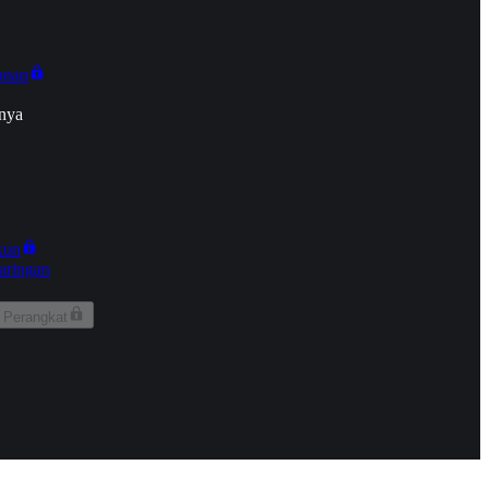
onan
nya
kun
aringan
 Perangkat