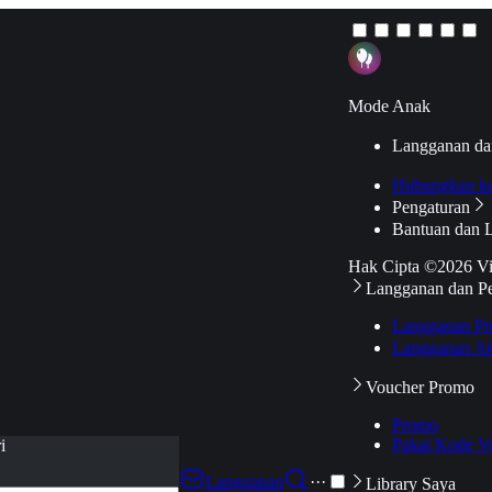
Mode Anak
Langganan da
Hubungkan k
Pengaturan
Bantuan dan 
Hak Cipta ©2026 V
Langganan dan P
Langganan Pr
Langganan Ak
Voucher Promo
Promo
Pakai Kode V
i
Langganan
···
Library Saya