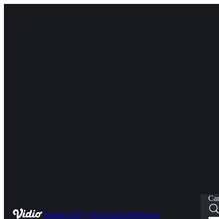
Car
Home
Live
TV Show
Sports
Kids
News