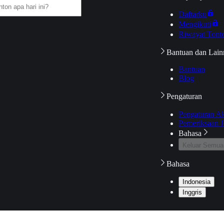
Daftarku
Mengikuti
Riwayat Tont
Bantuan dan Lain
Bantuan
Blog
Pengaturan
Pengaturan A
Pemeriksaan J
Bahasa
Keluar Semua
Bahasa
Indonesia
Inggris