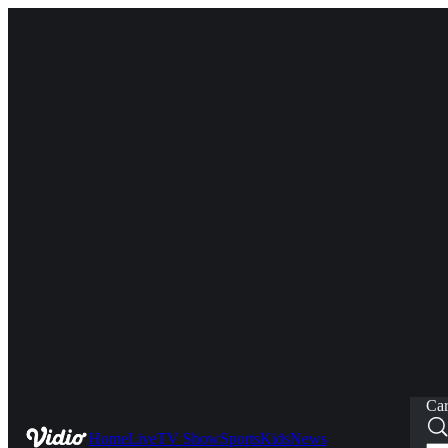
Car
Home
Live
TV Show
Sports
Kids
News