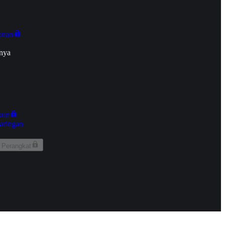
onan
nya
kun
aringan
 Perangkat