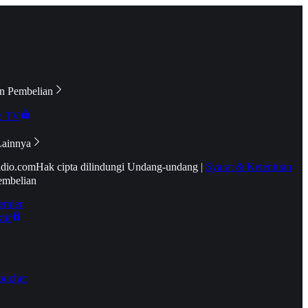
n Pembelian
e TV
Lainnya
idio.com
Hak cipta dilindungi Undang-undang
|
Syarat & Ketentuan
embelian
emier
tif
oucher