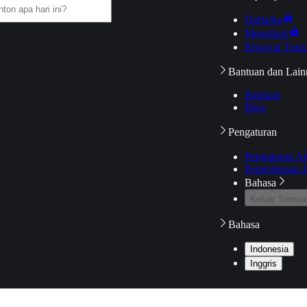
Daftarku
Mengikuti
Riwayat Tont
Bantuan dan Lain
Bantuan
Blog
Pengaturan
Pengaturan A
Pemeriksaan J
Bahasa
Keluar Semua
Bahasa
Indonesia
Inggris