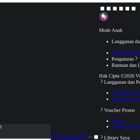
Mode Anak
Langganan da
Hubungkan k
Pengaturan
Bantuan dan 
Hak Cipta ©2026 V
Langganan dan P
Langganan Pr
Langganan Ak
Voucher Promo
Promo
Pakai Kode V
i
Langganan
···
Library Saya