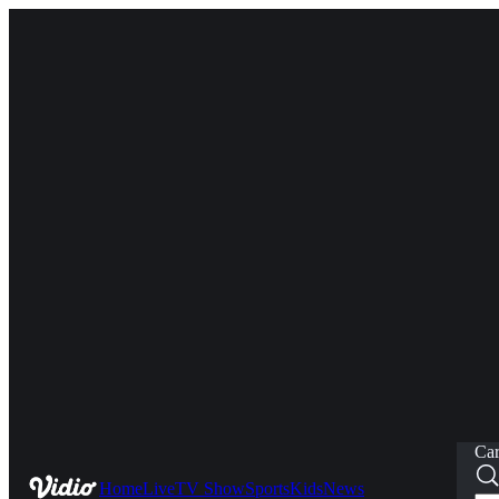
Car
Home
Live
TV Show
Sports
Kids
News