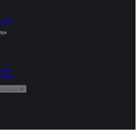
onan
nya
kun
aringan
 Perangkat