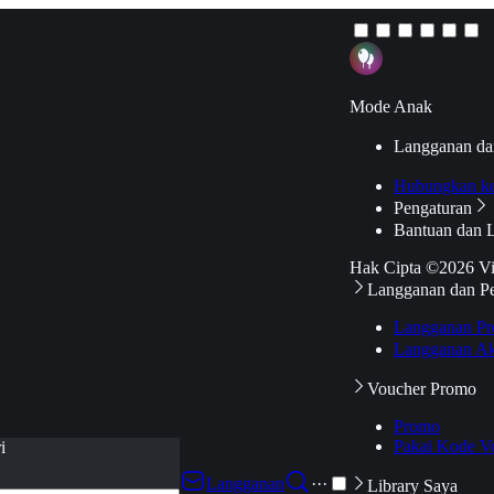
Mode Anak
Langganan da
Hubungkan k
Pengaturan
Bantuan dan 
Hak Cipta ©2026 V
Langganan dan P
Langganan Pr
Langganan Ak
Voucher Promo
Promo
Pakai Kode V
i
Langganan
···
Library Saya