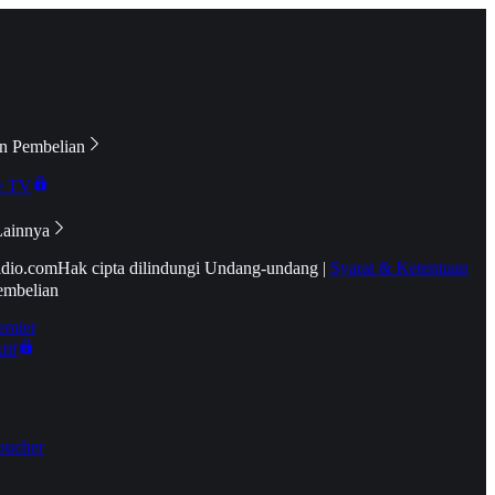
n Pembelian
e TV
Lainnya
idio.com
Hak cipta dilindungi Undang-undang
|
Syarat & Ketentuan
embelian
emier
tif
oucher