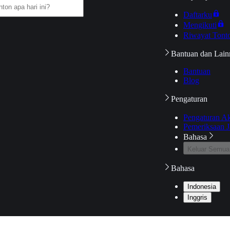
Daftarku
Mengikuti
Riwayat Tont
Bantuan dan Lain
Bantuan
Blog
Pengaturan
Pengaturan A
Pemeriksaan J
Bahasa
Keluar Semua
Bahasa
Indonesia
Inggris