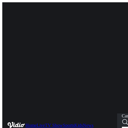
Car
Home
Live
TV Show
Sports
Kids
News