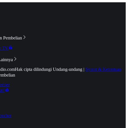
n Pembelian
e TV
Lainnya
idio.com
Hak cipta dilindungi Undang-undang
|
Syarat & Ketentuan
embelian
emier
tif
oucher