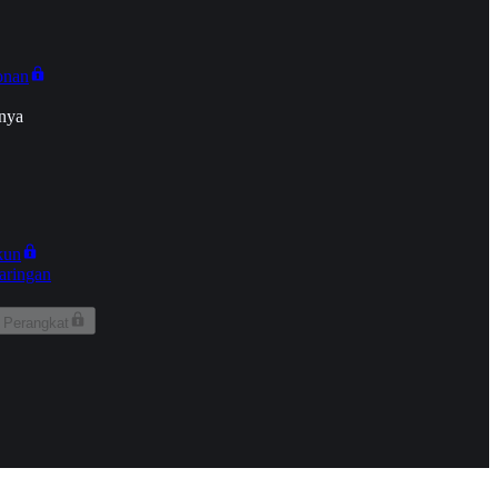
onan
nya
kun
aringan
 Perangkat