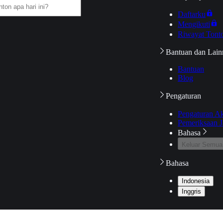
Daftarku
Mengikuti
Riwayat Tont
Bantuan dan Lain
Bantuan
Blog
Pengaturan
Pengaturan A
Pemeriksaan J
Bahasa
Keluar Semua
Bahasa
Indonesia
Inggris