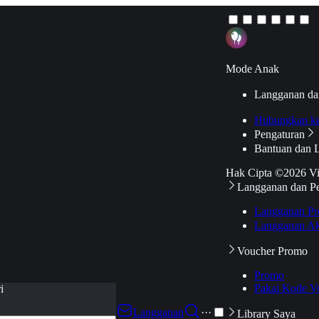
Mode Anak
Langganan da
Hubungkan k
Pengaturan
Bantuan dan 
Hak Cipta ©2026 V
Langganan dan P
Langganan Pr
Langganan Ak
Voucher Promo
Promo
Pakai Kode V
i
Langganan
···
Library Saya