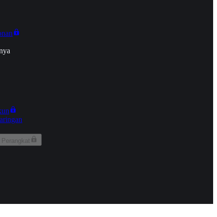
onan
nya
kun
aringan
 Perangkat