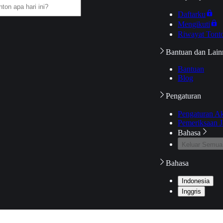
Daftarku
Mengikuti
Riwayat Tont
Bantuan dan Lain
Bantuan
Blog
Pengaturan
Pengaturan A
Pemeriksaan J
Bahasa
Keluar Semua
Bahasa
Indonesia
Inggris