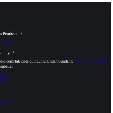
n Pembelian
e TV
Lainnya
idio.com
Hak cipta dilindungi Undang-undang
|
Syarat & Ketentuan
embelian
emier
tif
oucher