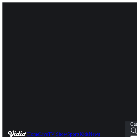
Car
Home
Live
TV Show
Sports
Kids
News