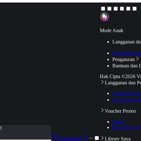
Mode Anak
Langganan da
Hubungkan k
Pengaturan
Bantuan dan 
Hak Cipta ©2026 V
Langganan dan P
Langganan Pr
Langganan Ak
Voucher Promo
Promo
Pakai Kode V
i
Langganan
···
Library Saya