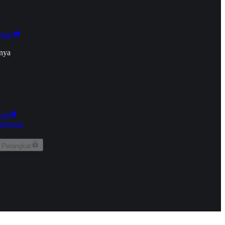
onan
nya
kun
aringan
 Perangkat