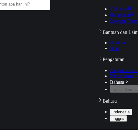
Daftarku
Mengikuti
Riwayat Tont
Bantuan dan Lain
Bantuan
Blog
Pengaturan
Pengaturan A
Pemeriksaan J
Bahasa
Keluar Semua
Bahasa
Indonesia
Inggris