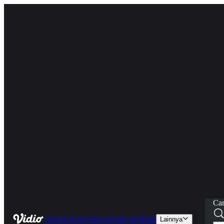
Car
Home
Live
Sports
Series
Movies
Kids
Lainnya