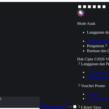
Mode Anak
Langganan da
Hubungkan k
Pengaturan
Bantuan dan 
Hak Cipta ©2026 V
Langganan dan P
Langganan Pr
Langganan Ak
Voucher Promo
Promo
Pakai Kode V
i
Langganan
···
Library Saya