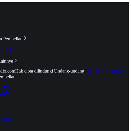
n Pembelian
e TV
Lainnya
idio.com
Hak cipta dilindungi Undang-undang
|
Syarat & Ketentuan
embelian
emier
tif
oucher