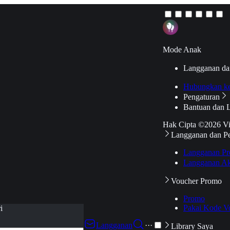
Mode Anak
Langganan da
Hubungkan k
Pengaturan
Bantuan dan 
Hak Cipta ©2026 V
Langganan dan P
Langganan Pr
Langganan Ak
Voucher Promo
Promo
Pakai Kode V
i
Langganan
···
Library Saya