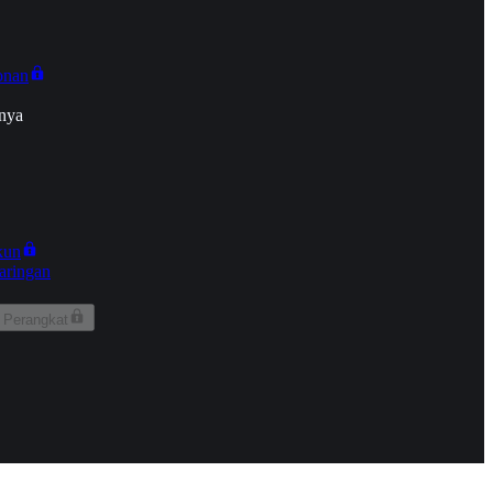
onan
nya
kun
aringan
 Perangkat