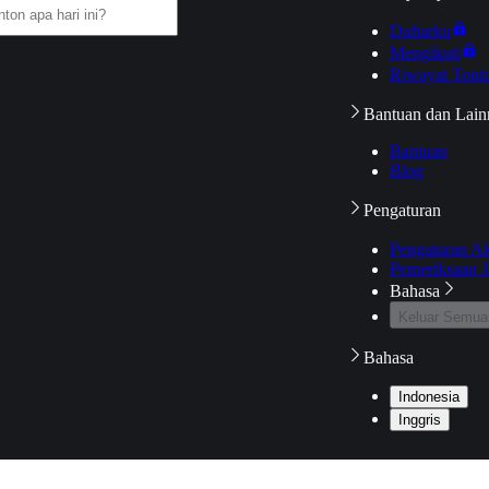
Daftarku
Mengikuti
Riwayat Tont
Bantuan dan Lain
Bantuan
Blog
Pengaturan
Pengaturan A
Pemeriksaan J
Bahasa
Keluar Semua
Bahasa
Indonesia
Inggris