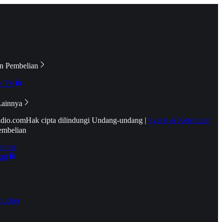
n Pembelian
e TV
Lainnya
idio.com
Hak cipta dilindungi Undang-undang
|
Syarat & Ketentuan
embelian
emier
tif
oucher