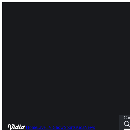
Car
Home
Live
TV Show
Sports
Kids
News