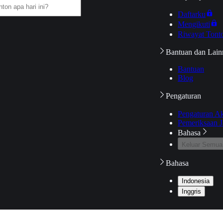
Daftarku
Mengikuti
Riwayat Tont
Bantuan dan Lain
Bantuan
Blog
Pengaturan
Pengaturan A
Pemeriksaan J
Bahasa
Keluar Semua
Bahasa
Indonesia
Inggris