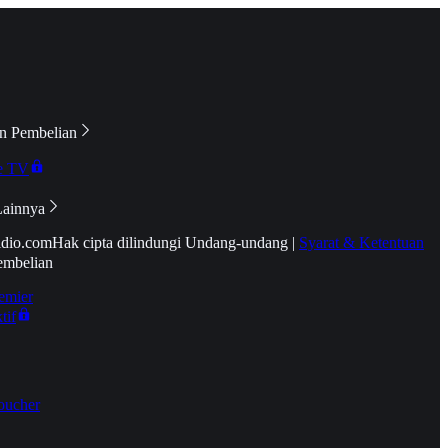
n Pembelian
e TV
Lainnya
idio.com
Hak cipta dilindungi Undang-undang
|
Syarat & Ketentuan
embelian
emier
tif
oucher