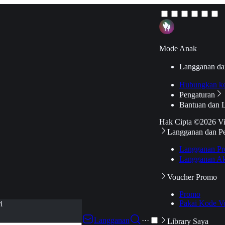
Mode Anak
Langganan da
Hubungkan k
Pengaturan
Bantuan dan 
Hak Cipta ©2026 V
Langganan dan P
Langganan Pr
Langganan Ak
Voucher Promo
Promo
Pakai Kode V
i
Langganan
···
Library Saya