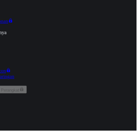
onan
nya
kun
aringan
 Perangkat