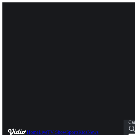
Car
Home
Live
TV Show
Sports
Kids
News