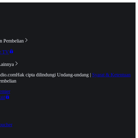
n Pembelian
e TV
Lainnya
idio.com
Hak cipta dilindungi Undang-undang
|
Syarat & Ketentuan
embelian
emier
tif
oucher