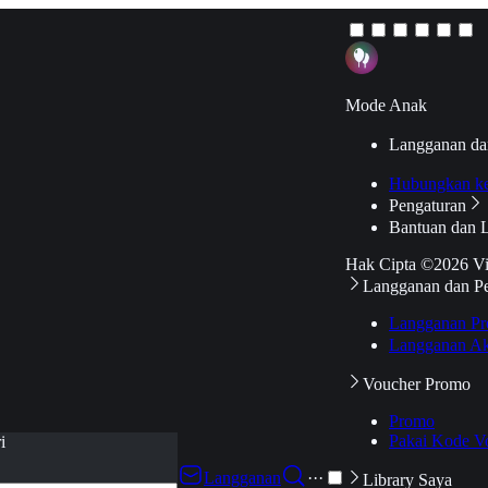
Mode Anak
Langganan da
Hubungkan k
Pengaturan
Bantuan dan 
Hak Cipta ©2026 V
Langganan dan P
Langganan Pr
Langganan Ak
Voucher Promo
Promo
Pakai Kode V
i
Langganan
···
Library Saya