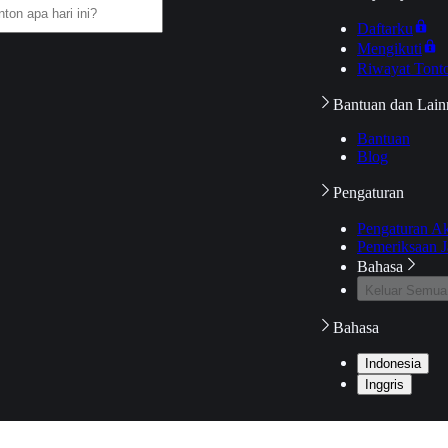
Daftarku
Mengikuti
Riwayat Tont
Bantuan dan Lain
Bantuan
Blog
Pengaturan
Pengaturan A
Pemeriksaan J
Bahasa
Keluar Semua
Bahasa
Indonesia
Inggris