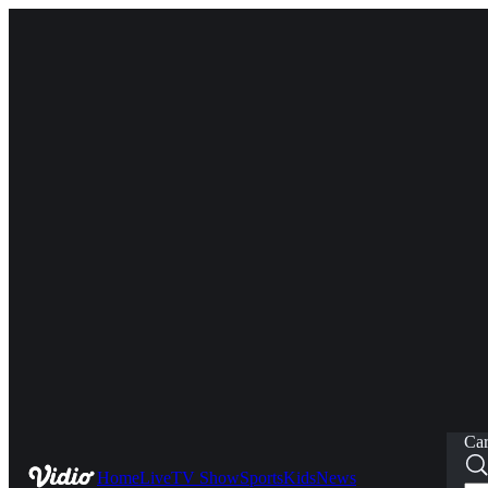
Car
Home
Live
TV Show
Sports
Kids
News