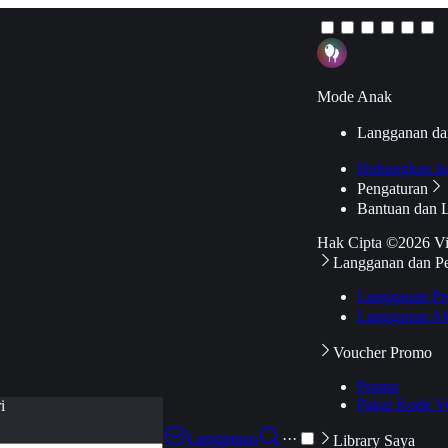
Mode Anak
Langganan da
Hubungkan k
Pengaturan
Bantuan dan 
Hak Cipta ©2026 V
Langganan dan P
Langganan Pr
Langganan Ak
Voucher Promo
Promo
Pakai Kode V
i
Langganan
···
Library Saya