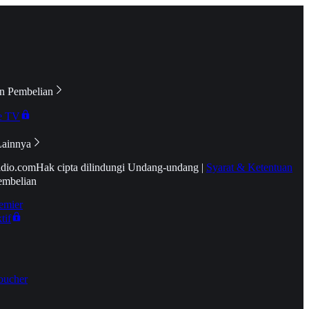
n Pembelian
e TV
Lainnya
idio.com
Hak cipta dilindungi Undang-undang
|
Syarat & Ketentuan
embelian
emier
tif
oucher