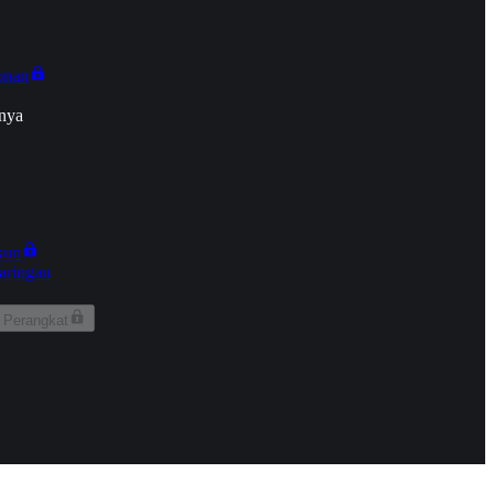
onan
nya
kun
aringan
 Perangkat