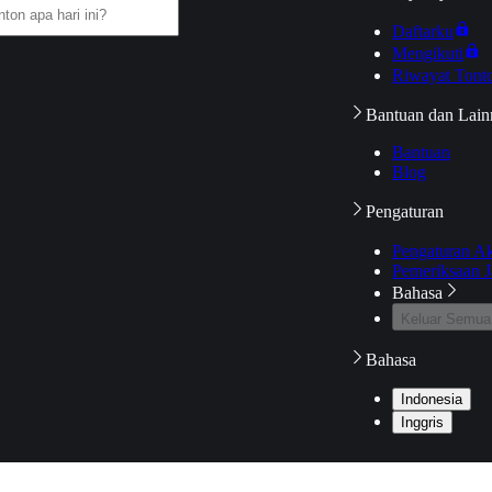
Daftarku
Mengikuti
Riwayat Tont
Bantuan dan Lain
Bantuan
Blog
Pengaturan
Pengaturan A
Pemeriksaan J
Bahasa
Keluar Semua
Bahasa
Indonesia
Inggris