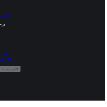
onan
nya
kun
aringan
 Perangkat