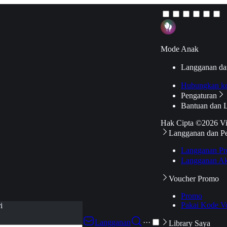
Mode Anak
Langganan da
Hubungkan k
Pengaturan
Bantuan dan 
Hak Cipta ©2026 V
Langganan dan P
Langganan Pr
Langganan Ak
Voucher Promo
Promo
Pakai Kode V
i
Langganan
···
Library Saya