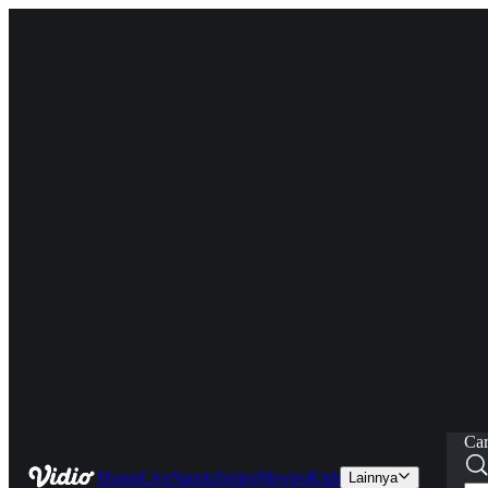
Car
Home
Live
Sports
Series
Movies
Kids
Lainnya