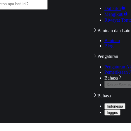
Daftarku
Mengikuti
Riwayat Tont
Bantuan dan Lain
Bantuan
Blog
Pengaturan
Pengaturan A
Pemeriksaan J
Bahasa
Keluar Semua
Bahasa
Indonesia
Inggris