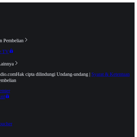
n Pembelian
e TV
Lainnya
idio.com
Hak cipta dilindungi Undang-undang
|
Syarat & Ketentuan
embelian
emier
tif
oucher