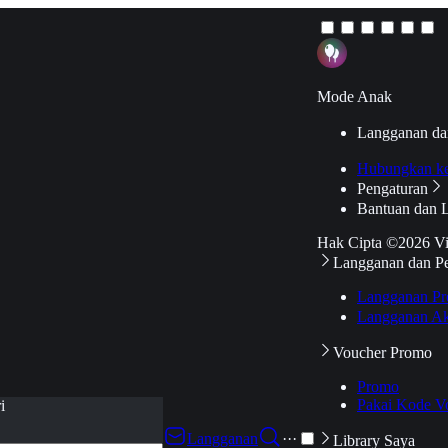
Mode Anak
Langganan da
Hubungkan k
Pengaturan
Bantuan dan 
Hak Cipta ©2026 V
Langganan dan P
Langganan Pr
Langganan Ak
Voucher Promo
Promo
Pakai Kode V
i
Langganan
···
Library Saya