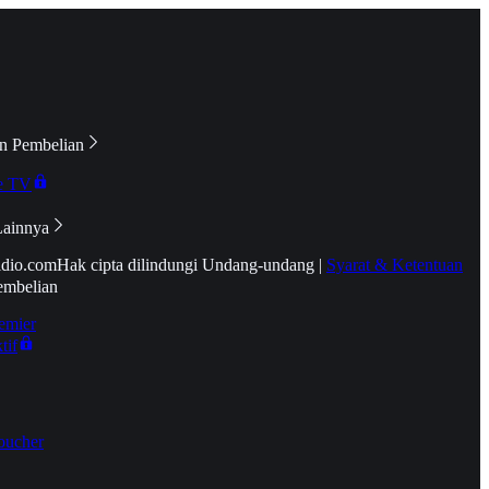
n Pembelian
e TV
Lainnya
idio.com
Hak cipta dilindungi Undang-undang
|
Syarat & Ketentuan
embelian
emier
tif
oucher