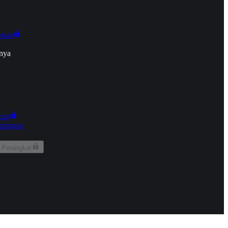
onan
nya
kun
aringan
 Perangkat