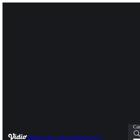
Car
Home
Live
TV Show
Sports
Kids
News