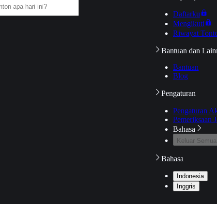
Daftarku
Mengikuti
Riwayat Tont
Bantuan dan Lain
Bantuan
Blog
Pengaturan
Pengaturan A
Pemeriksaan J
Bahasa
Keluar Semua
Bahasa
Indonesia
Inggris