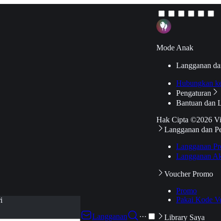
Mode Anak
Langganan da
Hubungkan k
Pengaturan
Bantuan dan 
Hak Cipta ©2026 V
Langganan dan P
Langganan Pr
Langganan Ak
Voucher Promo
Promo
Pakai Kode V
i
Langganan
···
Library Saya