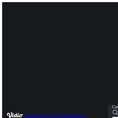
Car
Home
Live
TV Show
Sports
Kids
News