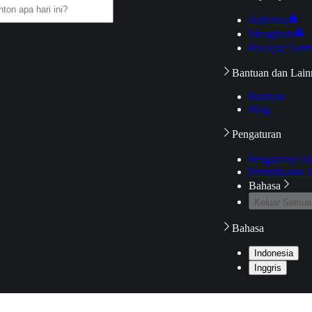
Daftarku
Mengikuti
Riwayat Tont
Bantuan dan Lain
Bantuan
Blog
Pengaturan
Pengaturan A
Pemeriksaan J
Bahasa
Keluar Semua
Bahasa
Indonesia
Inggris