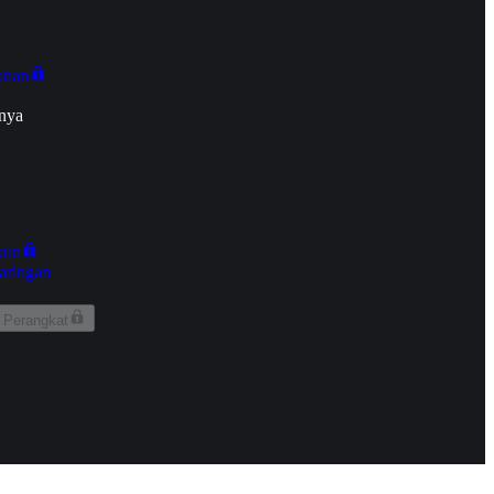
onan
nya
kun
aringan
 Perangkat