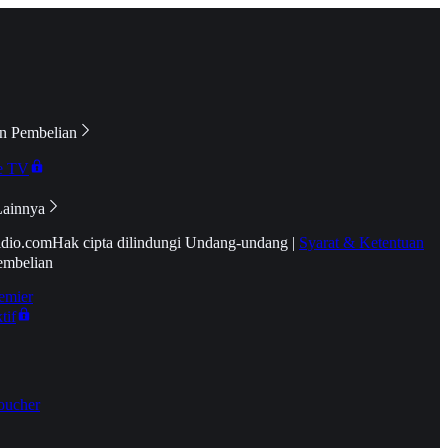
n Pembelian
e TV
Lainnya
idio.com
Hak cipta dilindungi Undang-undang
|
Syarat & Ketentuan
embelian
emier
tif
oucher