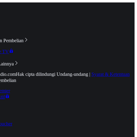
n Pembelian
e TV
Lainnya
idio.com
Hak cipta dilindungi Undang-undang
|
Syarat & Ketentuan
embelian
emier
tif
oucher