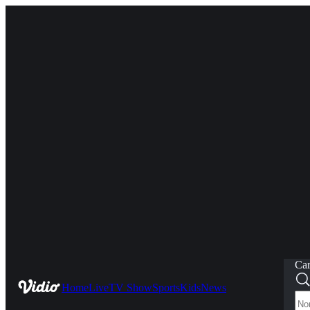
Car
Home
Live
TV Show
Sports
Kids
News