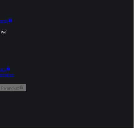
onan
nya
kun
aringan
 Perangkat