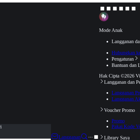
Mode Anak
Langganan da
Hubungkan k
Pengaturan
Bantuan dan 
Hak Cipta ©2026 V
Langganan dan P
Langganan Pr
Langganan Ak
Voucher Promo
Promo
Pakai Kode V
i
Langganan
···
Library Saya