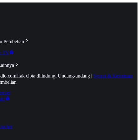
n Pembelian
e TV
Lainnya
idio.com
Hak cipta dilindungi Undang-undang
|
Syarat & Ketentuan
embelian
emier
tif
oucher