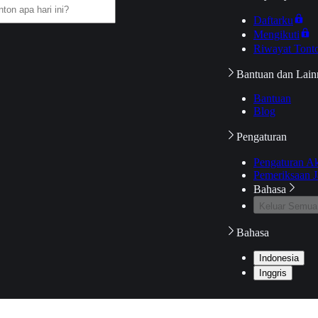
Daftarku
Mengikuti
Riwayat Tont
Bantuan dan Lain
Bantuan
Blog
Pengaturan
Pengaturan A
Pemeriksaan J
Bahasa
Keluar Semua
Bahasa
Indonesia
Inggris