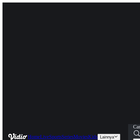
Car
Home
Live
Sports
Series
Movies
Kids
Lainnya