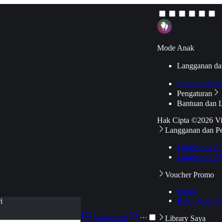
Mode Anak
Langganan da
Hubungkan k
Pengaturan
Bantuan dan 
Hak Cipta ©2026 V
Langganan dan P
Langganan Pr
Langganan Ak
Voucher Promo
Promo
Pakai Kode V
i
Langganan
···
Library Saya