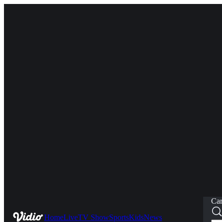
Car
Home
Live
TV Show
Sports
Kids
News