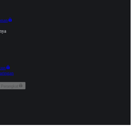
onan
nya
kun
aringan
 Perangkat