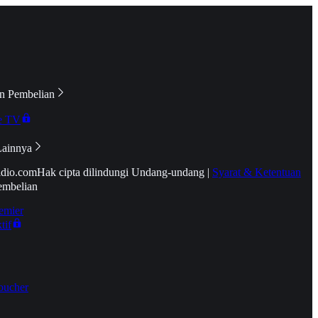
n Pembelian
e TV
Lainnya
idio.com
Hak cipta dilindungi Undang-undang
|
Syarat & Ketentuan
embelian
emier
tif
oucher