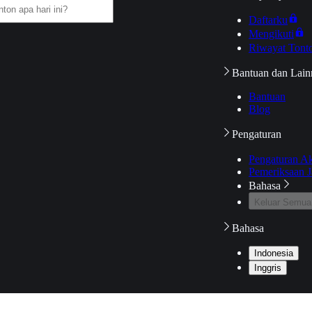
Daftarku
Mengikuti
Riwayat Tont
Bantuan dan Lain
Bantuan
Blog
Pengaturan
Pengaturan A
Pemeriksaan J
Bahasa
Keluar Semua
Bahasa
Indonesia
Inggris