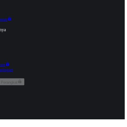
onan
nya
kun
aringan
 Perangkat