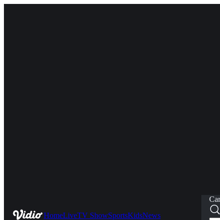
Car
Home
Live
TV Show
Sports
Kids
News