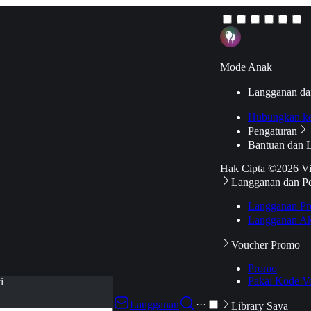
Mode Anak
Langganan da
Hubungkan k
Pengaturan
Bantuan dan 
Hak Cipta ©2026 V
Langganan dan P
Langganan Pr
Langganan Ak
Voucher Promo
Promo
Pakai Kode V
i
Langganan
···
Library Saya