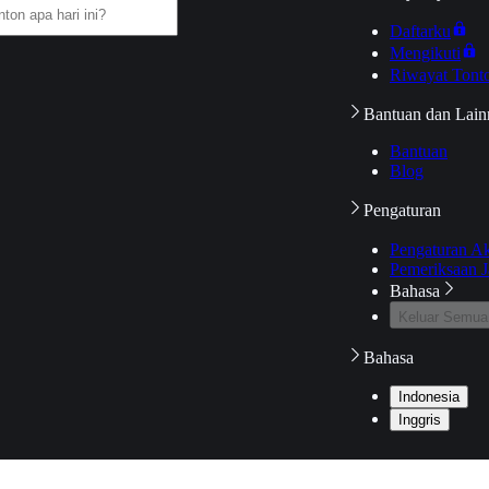
Daftarku
Mengikuti
Riwayat Tont
Bantuan dan Lain
Bantuan
Blog
Pengaturan
Pengaturan A
Pemeriksaan J
Bahasa
Keluar Semua
Bahasa
Indonesia
Inggris