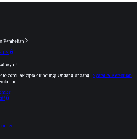
n Pembelian
e TV
Lainnya
idio.com
Hak cipta dilindungi Undang-undang
|
Syarat & Ketentuan
embelian
emier
tif
oucher