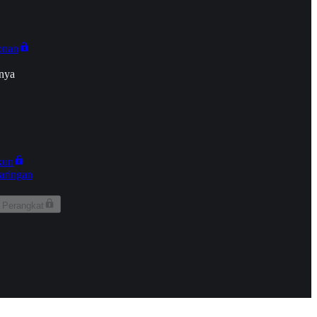
onan
nya
kun
aringan
 Perangkat