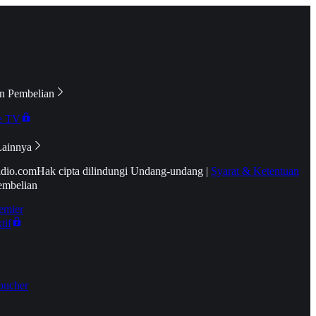
n Pembelian
e TV
Lainnya
idio.com
Hak cipta dilindungi Undang-undang
|
Syarat & Ketentuan
embelian
emier
tif
oucher