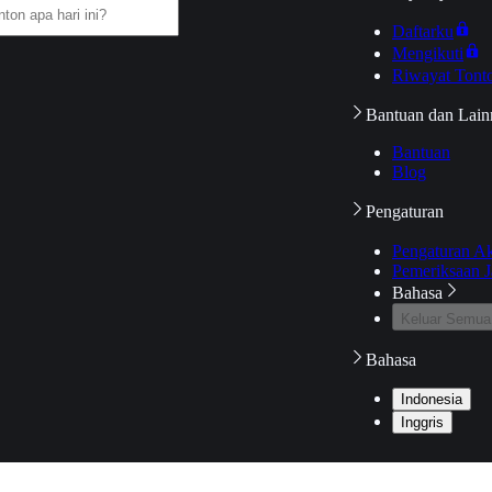
Daftarku
Mengikuti
Riwayat Tont
Bantuan dan Lain
Bantuan
Blog
Pengaturan
Pengaturan A
Pemeriksaan J
Bahasa
Keluar Semua
Bahasa
Indonesia
Inggris