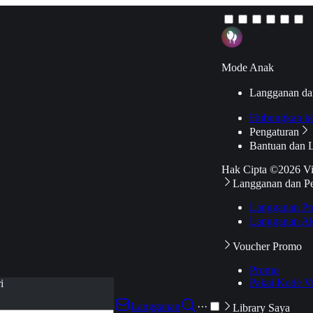
Mode Anak
Langganan da
Hubungkan k
Pengaturan
Bantuan dan 
Hak Cipta ©2026 V
Langganan dan P
Langganan Pr
Langganan Ak
Voucher Promo
Promo
Pakai Kode V
i
Langganan
···
Library Saya