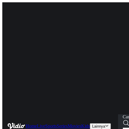
Car
Home
Live
Sports
Series
Movies
Kids
Lainnya