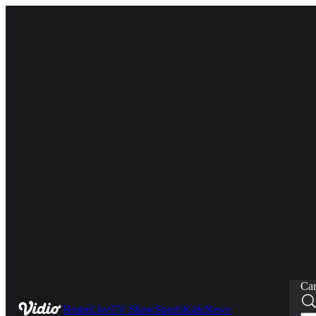
Car
Home
Live
TV Show
Sports
Kids
News