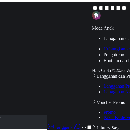
Mode Anak
Langganan da
Hubungkan k
Pengaturan
Bantuan dan 
Hak Cipta ©2026 V
Langganan dan P
Langganan Pr
Langganan Ak
Voucher Promo
Promo
Pakai Kode V
i
Langganan
···
Library Saya