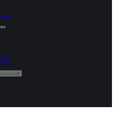
onan
nya
kun
aringan
 Perangkat