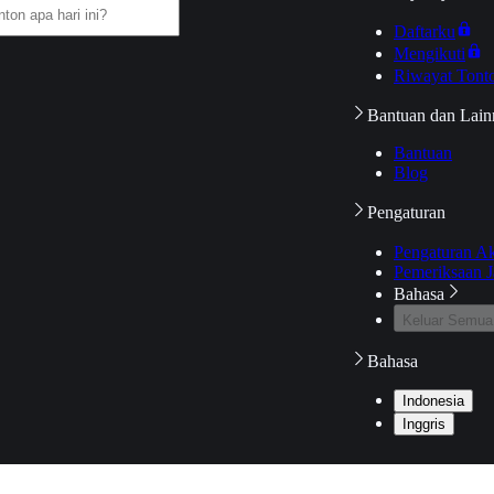
Daftarku
Mengikuti
Riwayat Tont
Bantuan dan Lain
Bantuan
Blog
Pengaturan
Pengaturan A
Pemeriksaan J
Bahasa
Keluar Semua
Bahasa
Indonesia
Inggris