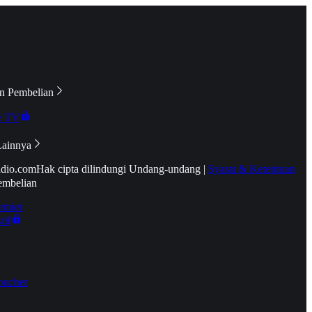
n Pembelian
e TV
Lainnya
idio.com
Hak cipta dilindungi Undang-undang
|
Syarat & Ketentuan
embelian
emier
tif
oucher