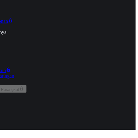
onan
nya
kun
aringan
 Perangkat