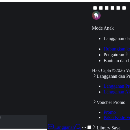
Mode Anak
Langganan da
Hubungkan k
Pengaturan
Bantuan dan 
Hak Cipta ©2026 V
Langganan dan P
Langganan Pr
Langganan Ak
Voucher Promo
Promo
Pakai Kode V
i
Langganan
···
Library Saya