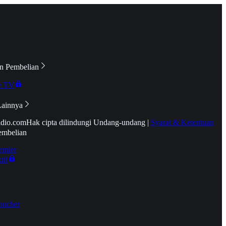
n Pembelian
e TV
Lainnya
idio.com
Hak cipta dilindungi Undang-undang
|
Syarat & Ketentuan
embelian
emier
tif
oucher