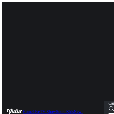
Car
Home
Live
TV Show
Sports
Kids
News