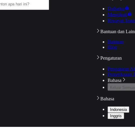
Daftarku
Mengikuti
Riwayat Tont
Bantuan dan Lain
Bantuan
Blog
Pengaturan
Pengaturan A
Pemeriksaan J
Bahasa
Keluar Semua
Bahasa
Indonesia
Inggris