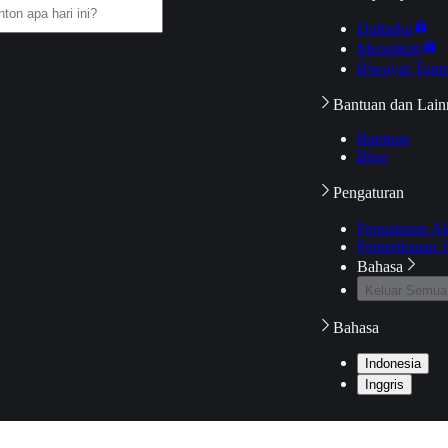
Daftarku
Mengikuti
Riwayat Tont
Bantuan dan Lain
Bantuan
Blog
Pengaturan
Pengaturan A
Pemeriksaan J
Bahasa
Keluar Semua
Bahasa
Indonesia
Inggris