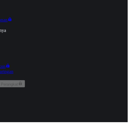
onan
nya
kun
aringan
 Perangkat