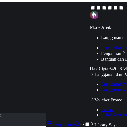
Mode Anak
Langganan da
Hubungkan k
Pengaturan
Bantuan dan 
Hak Cipta ©2026 V
Langganan dan P
Langganan Pr
Langganan Ak
Voucher Promo
Promo
Pakai Kode V
i
Langganan
···
Library Saya