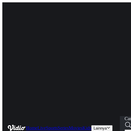
Car
Home
Live
Sports
Series
Movies
Kids
Lainnya