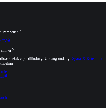
n Pembelian
e TV
Lainnya
idio.com
Hak cipta dilindungi Undang-undang
|
Syarat & Ketentuan
embelian
emier
tif
oucher