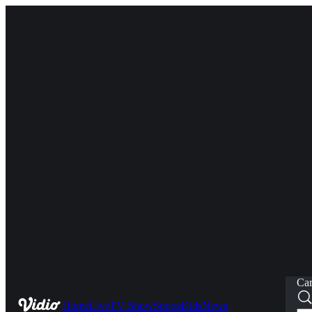
Car
Home
Live
TV Show
Sports
Kids
News