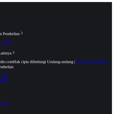
n Pembelian
e TV
Lainnya
idio.com
Hak cipta dilindungi Undang-undang
|
Syarat & Ketentuan
embelian
emier
tif
oucher