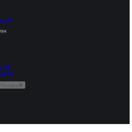
onan
nya
kun
aringan
 Perangkat