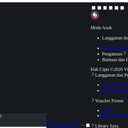
Mode Anak
Langganan da
Hubungkan k
Pengaturan
Bantuan dan 
Hak Cipta ©2026 V
Langganan dan P
Langganan Pr
Langganan Ak
Voucher Promo
Promo
Pakai Kode V
i
Langganan
···
Library Saya