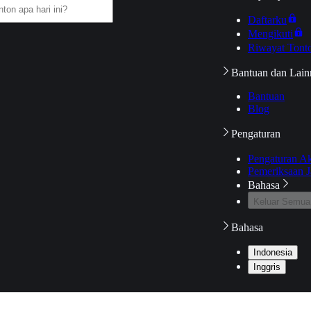
Daftarku
Mengikuti
Riwayat Tont
Bantuan dan Lain
Bantuan
Blog
Pengaturan
Pengaturan A
Pemeriksaan J
Bahasa
Keluar Semua
Bahasa
Indonesia
Inggris