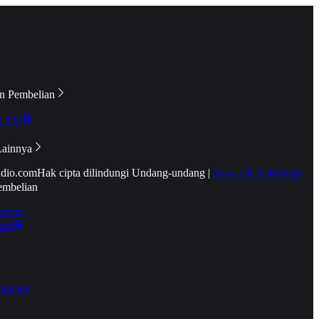
n Pembelian
e TV
Lainnya
idio.com
Hak cipta dilindungi Undang-undang
|
Syarat & Ketentuan
embelian
emier
tif
oucher