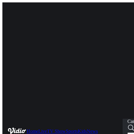
Car
Home
Live
TV Show
Sports
Kids
News