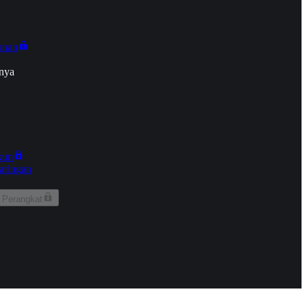
onan
nya
kun
aringan
 Perangkat