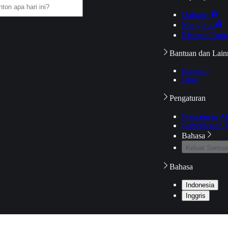
Daftarku
Mengikuti
Riwayat Tont
Bantuan dan Lain
Bantuan
Blog
Pengaturan
Pengaturan A
Pemeriksaan J
Bahasa
Keluar Semua
Bahasa
Indonesia
Inggris