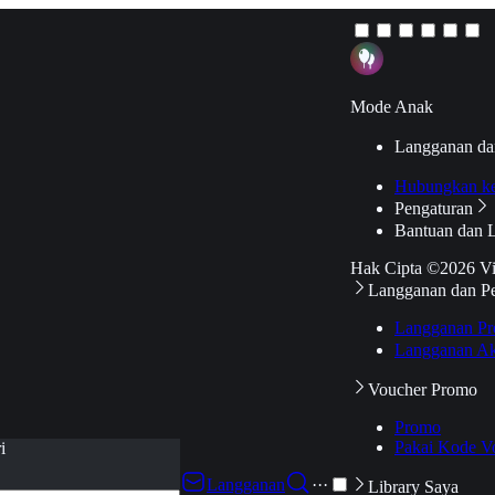
Mode Anak
Langganan da
Hubungkan k
Pengaturan
Bantuan dan 
Hak Cipta ©2026 V
Langganan dan P
Langganan Pr
Langganan Ak
Voucher Promo
Promo
Pakai Kode V
i
Langganan
···
Library Saya