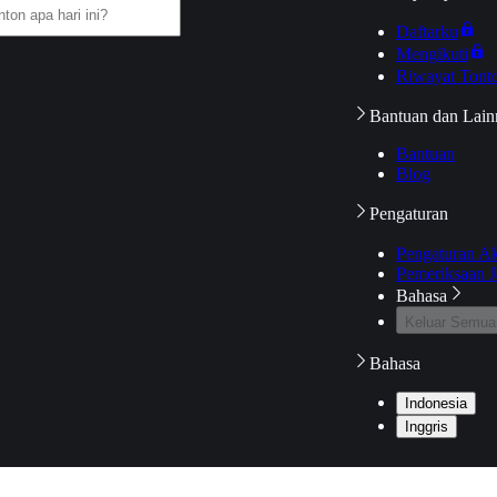
Daftarku
Mengikuti
Riwayat Tont
Bantuan dan Lain
Bantuan
Blog
Pengaturan
Pengaturan A
Pemeriksaan J
Bahasa
Keluar Semua
Bahasa
Indonesia
Inggris