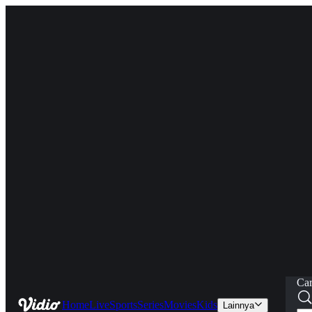
Car
Home
Live
Sports
Series
Movies
Kids
Lainnya