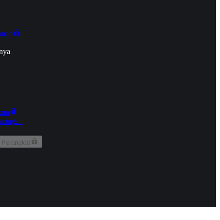
onan
nya
kun
aringan
 Perangkat