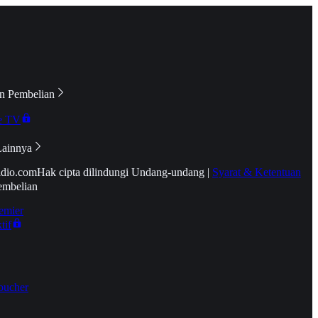
n Pembelian
e TV
Lainnya
idio.com
Hak cipta dilindungi Undang-undang
|
Syarat & Ketentuan
embelian
emier
tif
oucher