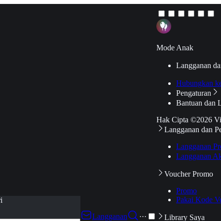
Mode Anak
Langganan da
Hubungkan k
Pengaturan
Bantuan dan 
Hak Cipta ©2026 V
Langganan dan P
Langganan Pr
Langganan Ak
Voucher Promo
Promo
Pakai Kode V
i
Langganan
···
Library Saya