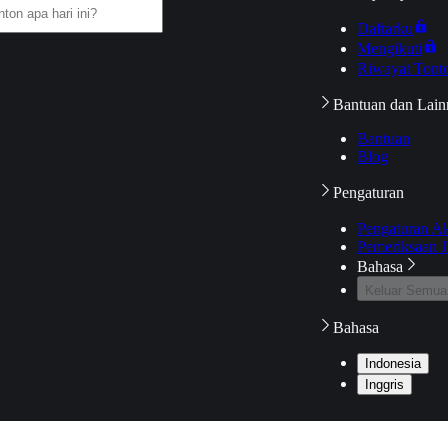
Daftarku
Mengikuti
Riwayat Tont
Bantuan dan Lain
Bantuan
Blog
Pengaturan
Pengaturan A
Pemeriksaan J
Bahasa
Keluar Semua
Bahasa
Indonesia
Inggris