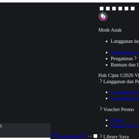
Mode Anak
Langganan da
Hubungkan k
Pengaturan
Bantuan dan 
Hak Cipta ©2026 V
Langganan dan P
Langganan Pr
Langganan Ak
Voucher Promo
Promo
Pakai Kode V
i
Langganan
···
Library Saya