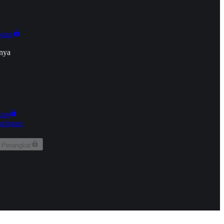
onan
nya
kun
aringan
 Perangkat