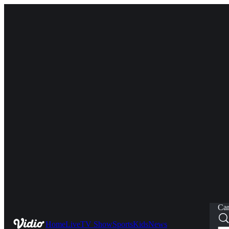
Car
Home
Live
TV Show
Sports
Kids
News