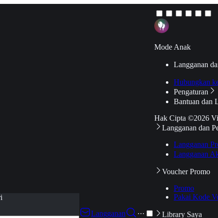
Mode Anak
Langganan da
Hubungkan k
Pengaturan
Bantuan dan 
Hak Cipta ©2026 V
Langganan dan P
Langganan Pr
Langganan Ak
Voucher Promo
Promo
Pakai Kode V
i
Langganan
···
Library Saya