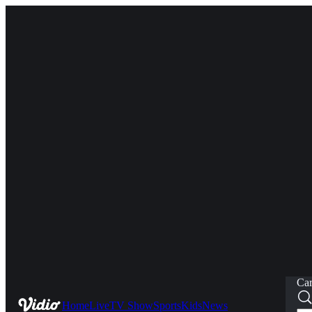
Car
Home
Live
TV Show
Sports
Kids
News