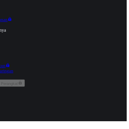
onan
nya
kun
aringan
 Perangkat