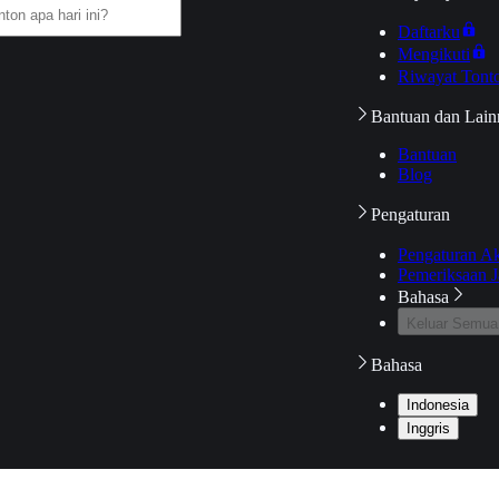
Daftarku
Mengikuti
Riwayat Tont
Bantuan dan Lain
Bantuan
Blog
Pengaturan
Pengaturan A
Pemeriksaan J
Bahasa
Keluar Semua
Bahasa
Indonesia
Inggris