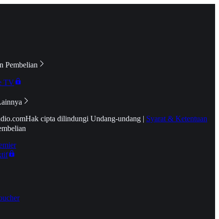
n Pembelian
e TV
Lainnya
idio.com
Hak cipta dilindungi Undang-undang
|
Syarat & Ketentuan
embelian
emier
tif
oucher