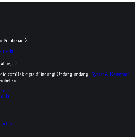
n Pembelian
e TV
Lainnya
idio.com
Hak cipta dilindungi Undang-undang
|
Syarat & Ketentuan
embelian
emier
tif
oucher