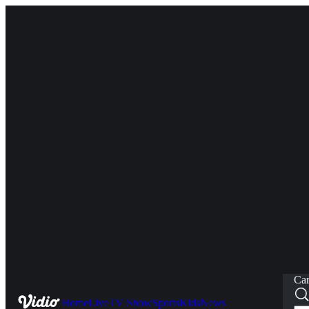
Car
Home
Live
TV Show
Sports
Kids
News