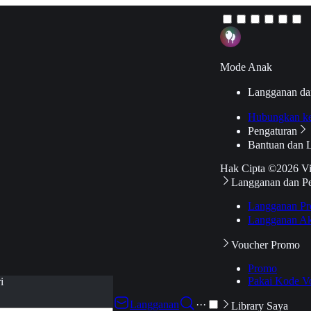
Mode Anak
Langganan da
Hubungkan k
Pengaturan
Bantuan dan 
Hak Cipta ©2026 V
Langganan dan P
Langganan Pr
Langganan Ak
Voucher Promo
Promo
Pakai Kode V
i
Langganan
···
Library Saya