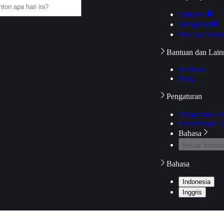
Daftarku
Mengikuti
Riwayat Tont
Bantuan dan Lain
Bantuan
Blog
Pengaturan
Pengaturan A
Pemeriksaan J
Bahasa
Keluar Semua
Bahasa
Indonesia
Inggris