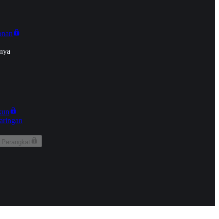
onan
nya
kun
aringan
 Perangkat