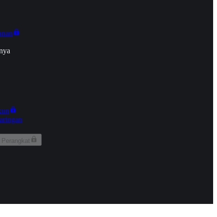
onan
nya
kun
aringan
 Perangkat