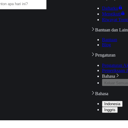
Daftarku
Mengikuti
Riwayat Tont
Bantuan dan Lain
Bantuan
Blog
Pengaturan
Pengaturan A
Pemeriksaan J
Bahasa
Keluar Semua
Bahasa
Indonesia
Inggris