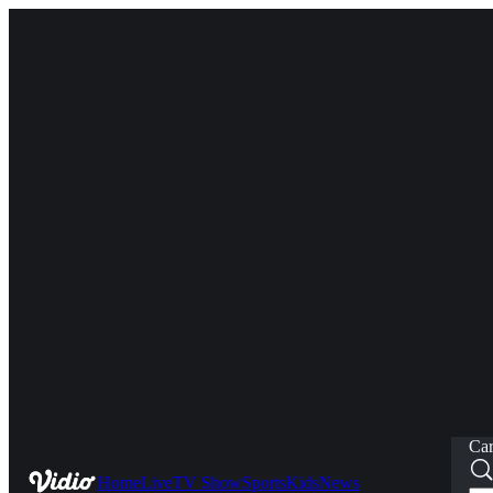
Car
Home
Live
TV Show
Sports
Kids
News