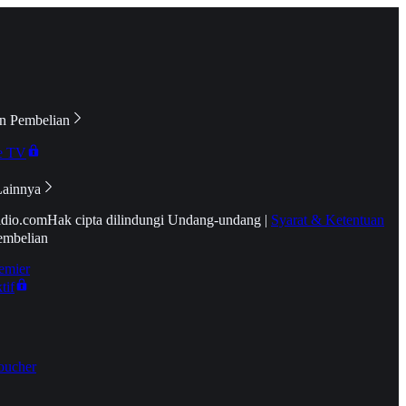
n Pembelian
e TV
Lainnya
idio.com
Hak cipta dilindungi Undang-undang
|
Syarat & Ketentuan
embelian
emier
tif
oucher