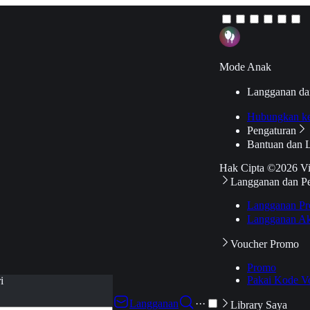
Mode Anak
Langganan da
Hubungkan k
Pengaturan
Bantuan dan 
Hak Cipta ©2026 V
Langganan dan P
Langganan Pr
Langganan Ak
Voucher Promo
Promo
Pakai Kode V
i
Langganan
···
Library Saya