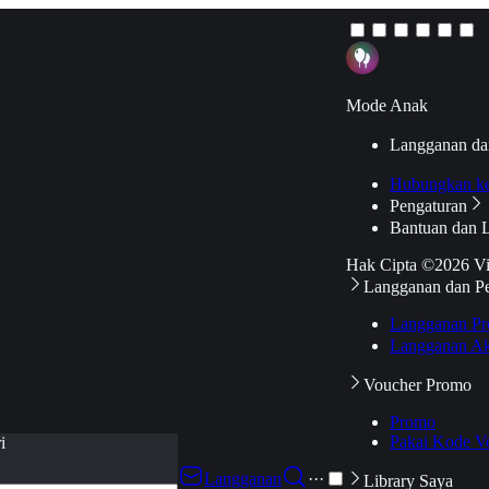
Mode Anak
Langganan da
Hubungkan k
Pengaturan
Bantuan dan 
Hak Cipta ©2026 V
Langganan dan P
Langganan Pr
Langganan Ak
Voucher Promo
Promo
Pakai Kode V
i
Langganan
···
Library Saya