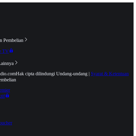
n Pembelian
e TV
Lainnya
idio.com
Hak cipta dilindungi Undang-undang
|
Syarat & Ketentuan
embelian
emier
tif
oucher