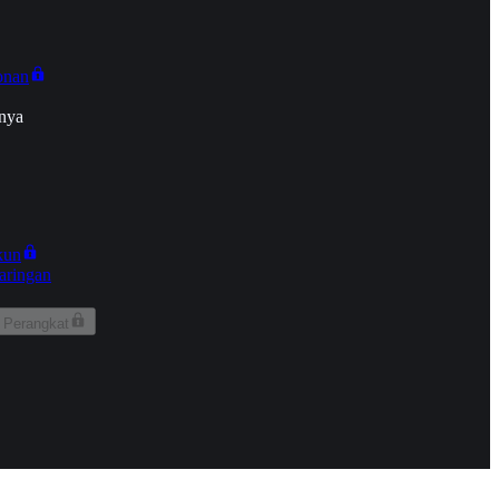
onan
nya
kun
aringan
 Perangkat