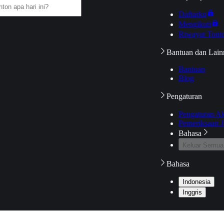
Daftarku
Mengikuti
Riwayat Tont
Bantuan dan Lain
Bantuan
Blog
Pengaturan
Pengaturan A
Pemeriksaan J
Bahasa
Keluar Semua
Bahasa
Indonesia
Inggris