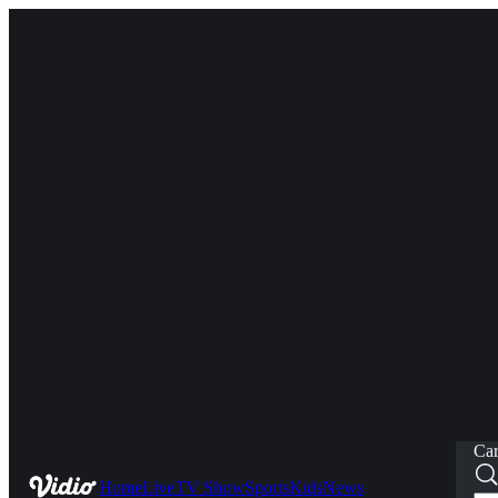
Car
Home
Live
TV Show
Sports
Kids
News