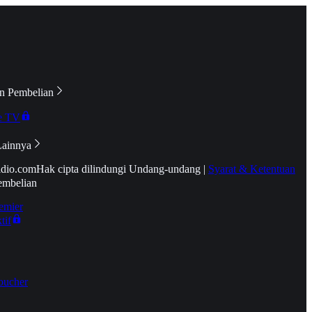
n Pembelian
e TV
Lainnya
idio.com
Hak cipta dilindungi Undang-undang
|
Syarat & Ketentuan
embelian
emier
tif
oucher