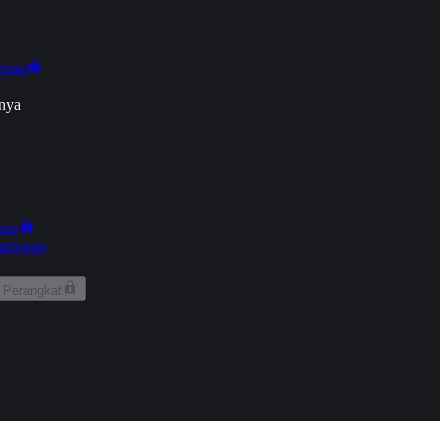
onan
nya
kun
aringan
 Perangkat