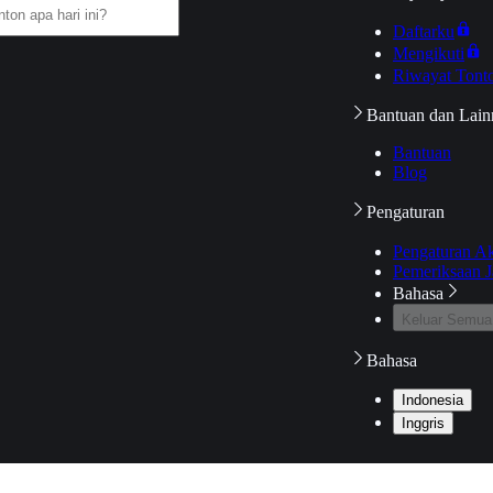
Daftarku
Mengikuti
Riwayat Tont
Bantuan dan Lain
Bantuan
Blog
Pengaturan
Pengaturan A
Pemeriksaan J
Bahasa
Keluar Semua
Bahasa
Indonesia
Inggris