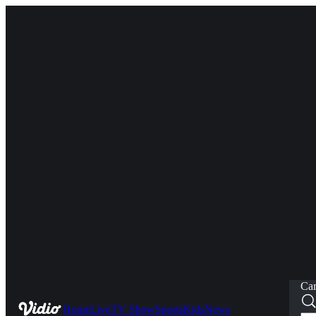
Car
Home
Live
TV Show
Sports
Kids
News