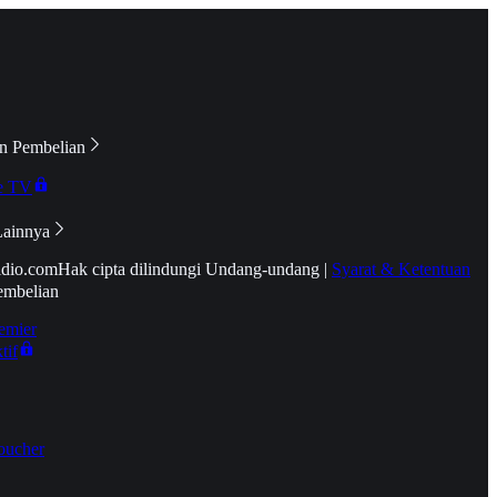
n Pembelian
e TV
Lainnya
idio.com
Hak cipta dilindungi Undang-undang
|
Syarat & Ketentuan
embelian
emier
tif
oucher