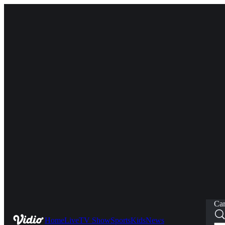
Car
Home
Live
TV Show
Sports
Kids
News