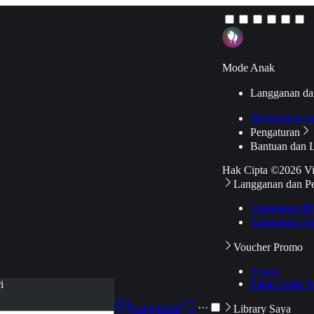
Mode Anak
Langganan da
Hubungkan k
Pengaturan
Bantuan dan 
Hak Cipta ©2026 V
Langganan dan P
Langganan Pr
Langganan Ak
Voucher Promo
Promo
Pakai Kode V
i
Langganan
···
Library Saya