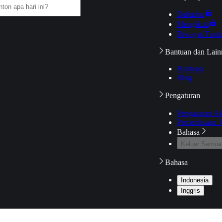
Daftarku
Mengikuti
Riwayat Tont
Bantuan dan Lain
Bantuan
Blog
Pengaturan
Pengaturan A
Pemeriksaan J
Bahasa
Keluar Semua
Bahasa
Indonesia
Inggris