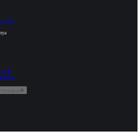
onan
nya
kun
aringan
 Perangkat