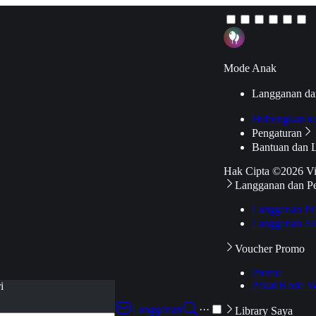
Mode Anak
Langganan da
Hubungkan k
Pengaturan
Bantuan dan 
Hak Cipta ©2026 V
Langganan dan P
Langganan Pr
Langganan Ak
Voucher Promo
Promo
Pakai Kode V
i
Langganan
···
Library Saya