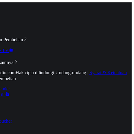
n Pembelian
e TV
Lainnya
idio.com
Hak cipta dilindungi Undang-undang
|
Syarat & Ketentuan
embelian
emier
tif
oucher