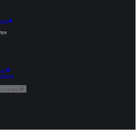
onan
nya
kun
aringan
 Perangkat