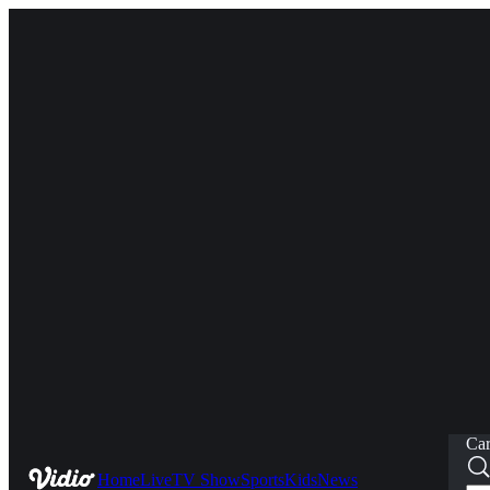
Car
Home
Live
TV Show
Sports
Kids
News