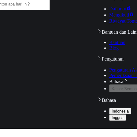
Daftarku
Mengikuti
Riwayat Tont
Bantuan dan Lain
Bantuan
Blog
Pengaturan
Pengaturan A
Pemeriksaan J
Bahasa
Keluar Semua
Bahasa
Indonesia
Inggris