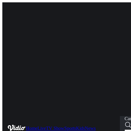
Car
Home
Live
TV Show
Sports
Kids
News