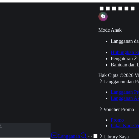
Mode Anak
Langganan da
Hubungkan k
Pengaturan
Bantuan dan 
Hak Cipta ©2026 V
Langganan dan P
Langganan Pr
Langganan Ak
Voucher Promo
Promo
Pakai Kode V
i
Langganan
···
Library Saya