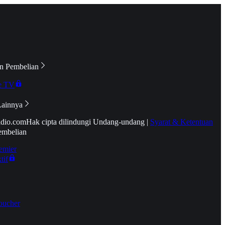
n Pembelian
e TV
Lainnya
idio.com
Hak cipta dilindungi Undang-undang
|
Syarat & Ketentuan
embelian
emier
tif
oucher