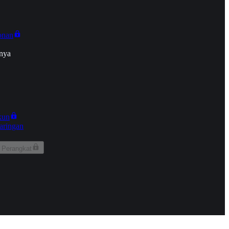
onan
nya
kun
aringan
 Perangkat