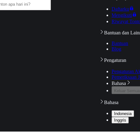
Daftarku
Mengikuti
Riwayat Tont
Bantuan dan Lain
Bantuan
Blog
Pengaturan
Pengaturan A
Pemeriksaan J
Bahasa
Keluar Semua
Bahasa
Indonesia
Inggris