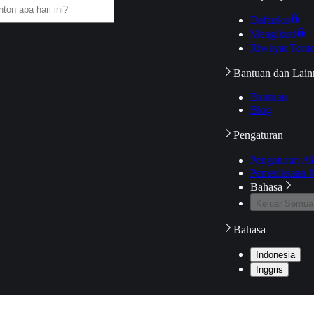
Daftarku
Mengikuti
Riwayat Tont
Bantuan dan Lain
Bantuan
Blog
Pengaturan
Pengaturan A
Pemeriksaan J
Bahasa
Keluar Semua
Bahasa
Indonesia
Inggris