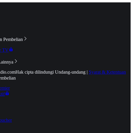
n Pembelian
e TV
Lainnya
idio.com
Hak cipta dilindungi Undang-undang
|
Syarat & Ketentuan
embelian
emier
tif
oucher