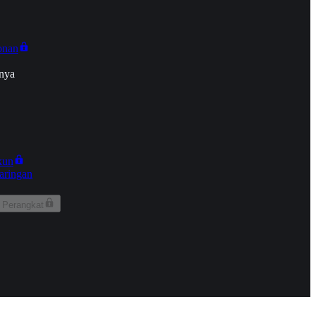
onan
nya
kun
aringan
 Perangkat