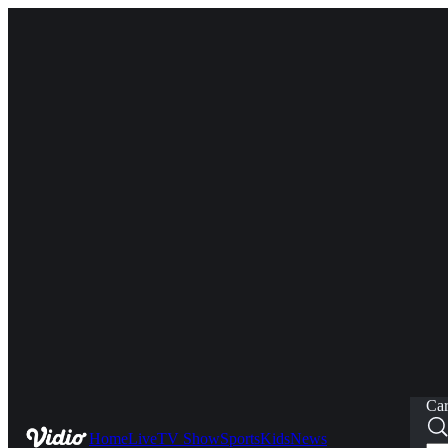
Car
Home
Live
TV Show
Sports
Kids
News