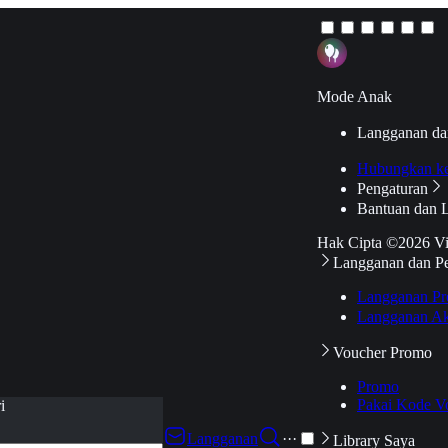
Mode Anak
Langganan da
Hubungkan k
Pengaturan
Bantuan dan 
Hak Cipta ©2026 V
Langganan dan P
Langganan Pr
Langganan Ak
Voucher Promo
Promo
Pakai Kode V
i
Langganan
···
Library Saya