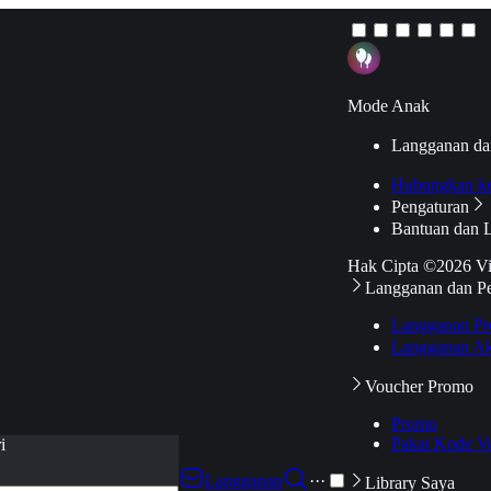
Mode Anak
Langganan da
Hubungkan k
Pengaturan
Bantuan dan 
Hak Cipta ©2026 V
Langganan dan P
Langganan Pr
Langganan Ak
Voucher Promo
Promo
Pakai Kode V
i
Langganan
···
Library Saya