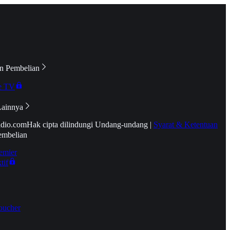
n Pembelian
e TV
Lainnya
idio.com
Hak cipta dilindungi Undang-undang
|
Syarat & Ketentuan
embelian
emier
tif
oucher