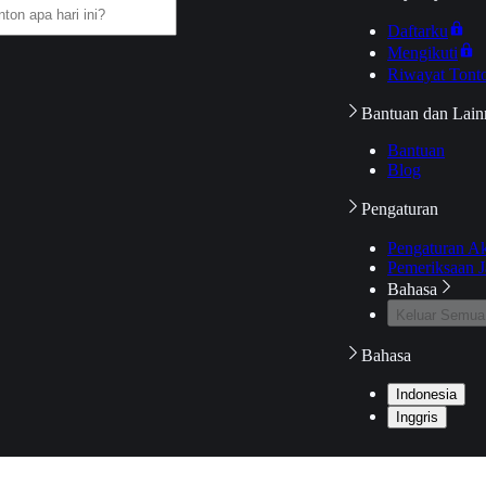
Daftarku
Mengikuti
Riwayat Tont
Bantuan dan Lain
Bantuan
Blog
Pengaturan
Pengaturan A
Pemeriksaan J
Bahasa
Keluar Semua
Bahasa
Indonesia
Inggris