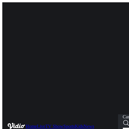
Car
Home
Live
TV Show
Sports
Kids
News