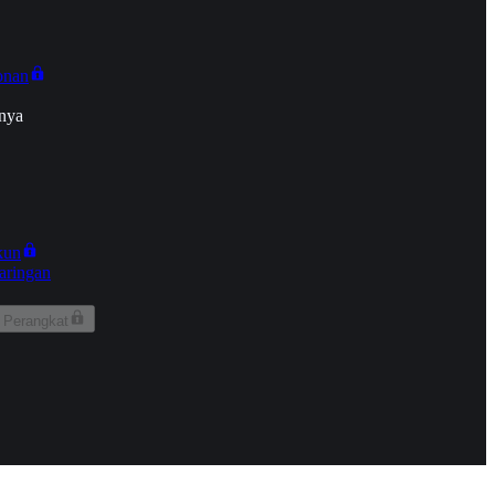
onan
nya
kun
aringan
 Perangkat