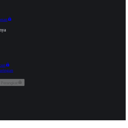
onan
nya
kun
aringan
 Perangkat