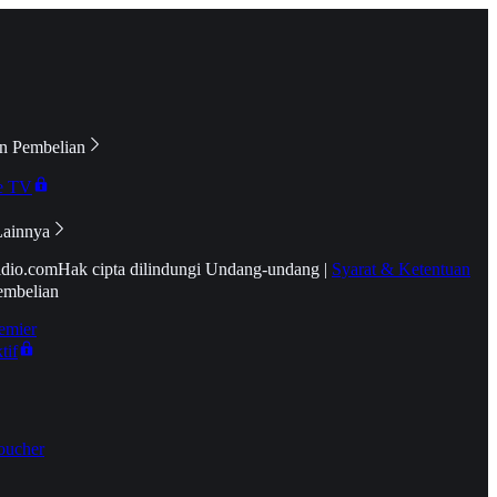
n Pembelian
e TV
Lainnya
idio.com
Hak cipta dilindungi Undang-undang
|
Syarat & Ketentuan
embelian
emier
tif
oucher