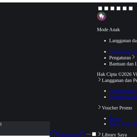
Mode Anak
Langganan da
Hubungkan k
Pengaturan
Bantuan dan 
Hak Cipta ©2026 V
Langganan dan P
Langganan Pr
Langganan Ak
Voucher Promo
Promo
Pakai Kode V
i
Langganan
···
Library Saya