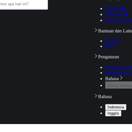
Daftarku
Mengikuti
Riwayat Tont
Bantuan dan Lain
Bantuan
Blog
Pengaturan
Pengaturan A
Pemeriksaan J
Bahasa
Keluar Semua
Bahasa
Indonesia
Inggris