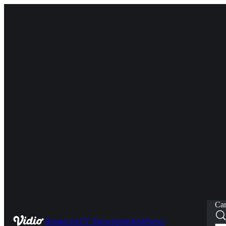
Car
Home
Live
TV Show
Sports
Kids
News