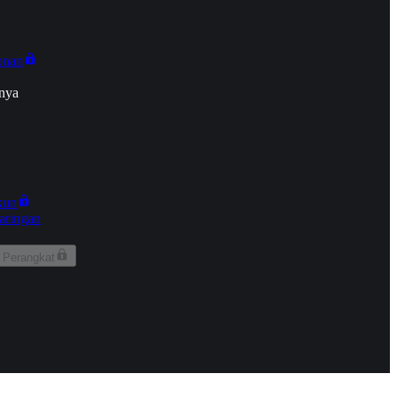
onan
nya
kun
aringan
 Perangkat