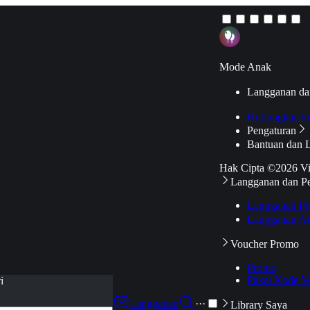
Mode Anak
Langganan da
Hubungkan k
Pengaturan
Bantuan dan 
Hak Cipta ©2026 V
Langganan dan P
Langganan Pr
Langganan Ak
Voucher Promo
Promo
Pakai Kode V
i
Langganan
···
Library Saya