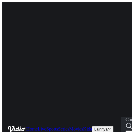
Car
Home
Live
Sports
Series
Movies
Kids
Lainnya