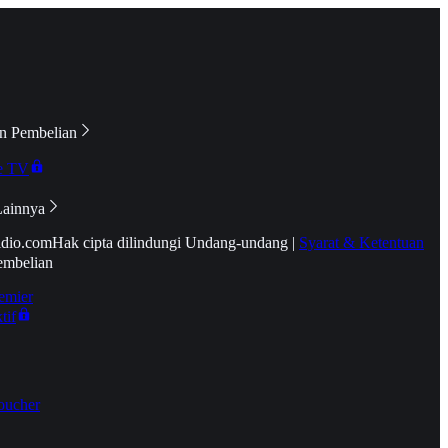
n Pembelian
e TV
Lainnya
idio.com
Hak cipta dilindungi Undang-undang
|
Syarat & Ketentuan
embelian
emier
tif
oucher