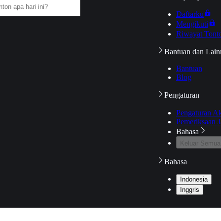
Daftarku
Mengikuti
Riwayat Tont
Bantuan dan Lain
Bantuan
Blog
Pengaturan
Pengaturan A
Pemeriksaan J
Bahasa
Keluar Semua
Bahasa
Indonesia
Inggris