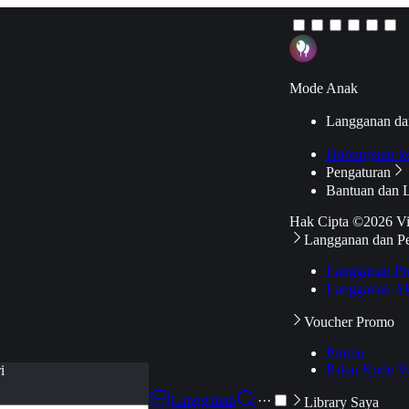
Mode Anak
Langganan da
Hubungkan k
Pengaturan
Bantuan dan 
Hak Cipta ©2026 V
Langganan dan P
Langganan Pr
Langganan Ak
Voucher Promo
Promo
Pakai Kode V
i
Langganan
···
Library Saya