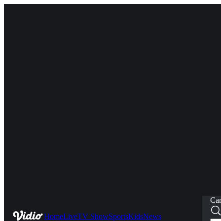
Car
Home
Live
TV Show
Sports
Kids
News