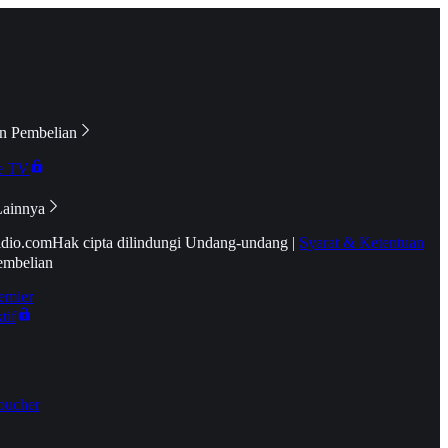
n Pembelian
e TV
Lainnya
idio.com
Hak cipta dilindungi Undang-undang
|
Syarat & Ketentuan
embelian
emier
tif
oucher