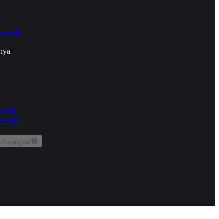
onan
nya
kun
aringan
 Perangkat